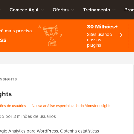
Comece Aqui
Ofertas
Treinamento
Pro
30 Milhões+
cê mais precisa.
Sites usando
ess
nossos
plugins
NSIGHTS
ghts
ções de usuários
|
Nossa análise especializada do MonsterInsights
o por 3 milhões de usuários
gle Analytics para WordPress. Obtenha estatísticas