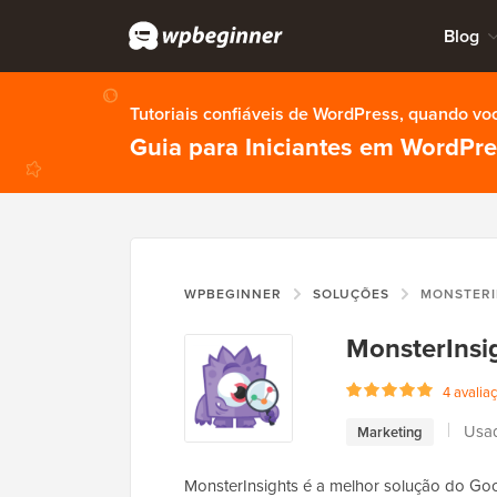
Blog
Tutoriais confiáveis de WordPress, quando vo
Guia para Iniciantes em WordPr
WPBEGINNER
SOLUÇÕES
MONSTERI
MonsterInsi
4 avalia
Usad
Marketing
MonsterInsights é a melhor solução do Goo