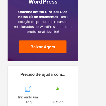
WordPress
Obtenha acesso GRATUITO ao
nosso kit de ferramentas
- uma
coleção de produtos e recursos
relacionados ao WordPress que todo
profissional deve ter!
Baixar Agora
Preciso de ajuda com…
Iniciando um
Blog
SEO do