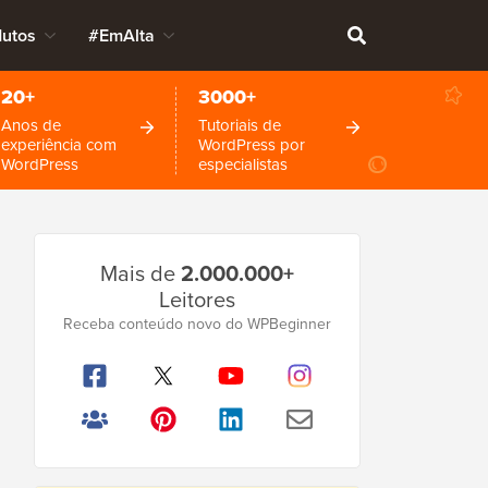
dutos
#EmAlta
20+
3000+
Anos de
Tutoriais de
experiência com
WordPress por
WordPress
especialistas
Barra
Mais de
2.000.000+
Lateral
Leitores
Principal
Receba conteúdo novo do WPBeginner