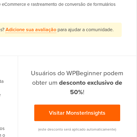
e eCommerce e rastreamento de conversão de formulários
es?
Adicione sua avaliação
para ajudar a comunidade.
Usuários do WPBeginner podem
obter um
desconto exclusivo de
da
50%
!
e
Visitar MonsterInsights
ios
(este desconto será aplicado automaticamente)
m o