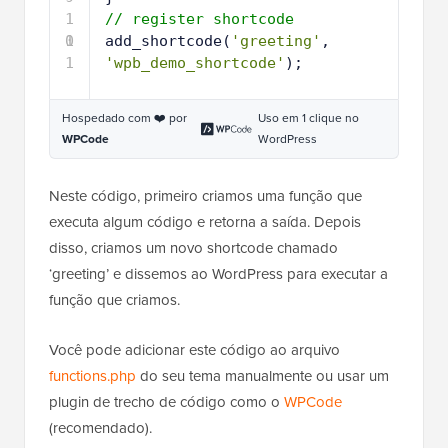
1
// register shortcode
0
1
add_shortcode(
'greeting'
, 
1
'wpb_demo_shortcode'
);
Hospedado com ❤️ por
Uso em 1 clique no
WPCode
WordPress
Neste código, primeiro criamos uma função que
executa algum código e retorna a saída. Depois
disso, criamos um novo shortcode chamado
‘greeting’ e dissemos ao WordPress para executar a
função que criamos.
Você pode adicionar este código ao arquivo
functions.php
do seu tema manualmente ou usar um
plugin de trecho de código como o
WPCode
(recomendado).