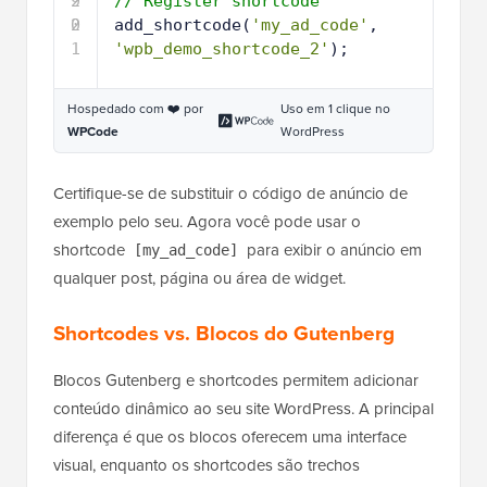
9
2
// Register shortcode
0
2
add_shortcode(
'my_ad_code'
, 
1
'wpb_demo_shortcode_2'
); 
Hospedado com ❤️ por
Uso em 1 clique no
WPCode
WordPress
Certifique-se de substituir o código de anúncio de
exemplo pelo seu. Agora você pode usar o
shortcode
para exibir o anúncio em
[my_ad_code]
qualquer post, página ou área de widget.
Shortcodes vs. Blocos do Gutenberg
Blocos Gutenberg e shortcodes permitem adicionar
conteúdo dinâmico ao seu site WordPress. A principal
diferença é que os blocos oferecem uma interface
visual, enquanto os shortcodes são trechos