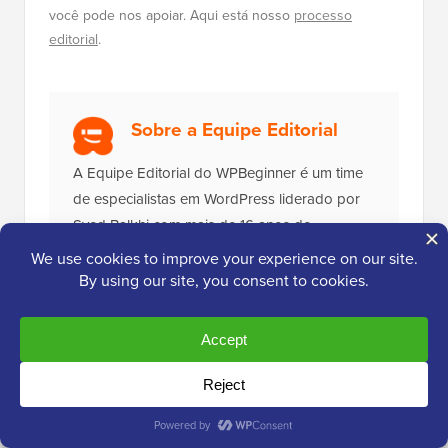
você pode nos apoiar. Aqui está nosso
processo
editorial
.
Sobre a Equipe Editorial
A Equipe Editorial do WPBeginner é um time
de especialistas em WordPress liderado por
Syed Balkhi com mais de 16 anos de
experiência em WordPress, Web Hosting,
eCommerce, SEO e Marketing. Fundado em
2009, o WPBeginner é agora o maior site de
recursos gratuitos de WordPress do setor e é
frequentemente referido como a Wikipedia do
WordPress.