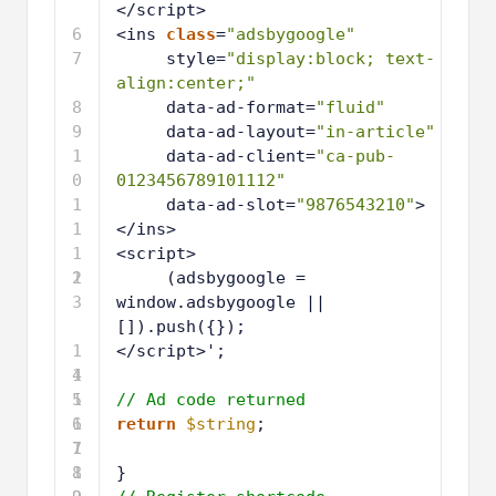
</script>
6
<ins 
class
=
"adsbygoogle"
7
style=
"display:block; text-
align:center;"
8
data-ad-format=
"fluid"
9
data-ad-layout=
"in-article"
1
data-ad-client=
"ca-pub-
0
0123456789101112"
1
data-ad-slot=
"9876543210"
>
1
</ins>
1
<script>
2
1
(adsbygoogle = 
3
window.adsbygoogle || 
[]).push({});
1
</script>';
4
1
5
1
// Ad code returned
6
1
return
$string
; 
7
1
8
1
}