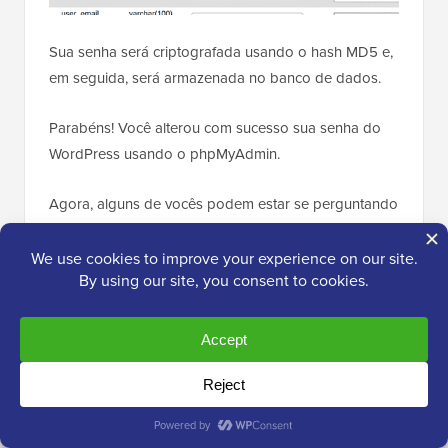
Sua senha será criptografada usando o hash MD5 e,
em seguida, será armazenada no banco de dados.
Parabéns! Você alterou com sucesso sua senha do
WordPress usando o phpMyAdmin.
Agora, alguns de vocês podem estar se perguntando
por que selecionamos o hash MD5 para criptografar
a senha.
Na versão mais antiga, o WordPress usava o hash
MD5 para criptografar senhas. Desde o WordPress
2.5, ele começou a usar tecnologias de criptografia
mais fortes. No entanto, o WordPress ainda
reconhece o MD5 para fornecer compatibilidade
retroativa.