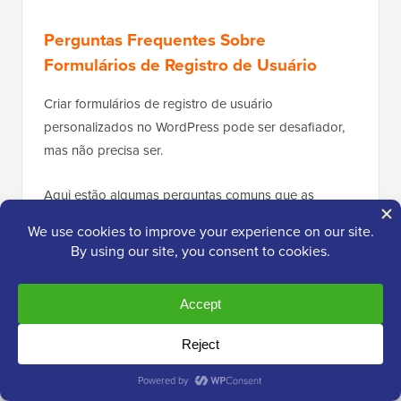
Perguntas Frequentes Sobre
Formulários de Registro de Usuário
Criar formulários de registro de usuário
personalizados no WordPress pode ser desafiador,
mas não precisa ser.
Aqui estão algumas perguntas comuns que as
pessoas fazem sobre a criação e o gerenciamento
desses formulários, juntamente com respostas diretas
para ajudar a guiá-lo.
1. Qual é o melhor plugin gratuito para criar
formulários de login e cadastro no WordPress?
O
WPForms
oferece uma versão gratuita que é
excelente para formulários de contato padrão. No