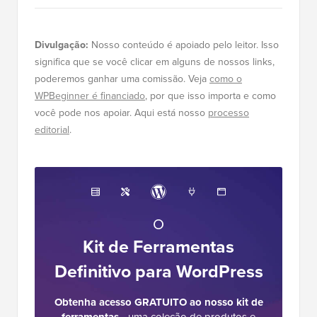
Divulgação:
Nosso conteúdo é apoiado pelo leitor. Isso
significa que se você clicar em alguns de nossos links,
poderemos ganhar uma comissão. Veja
como o
WPBeginner é financiado
, por que isso importa e como
você pode nos apoiar. Aqui está nosso
processo
editorial
.
O
Kit de Ferramentas
Definitivo para WordPress
Obtenha acesso GRATUITO ao nosso kit de