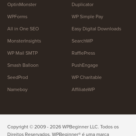
fornecer tutoriais de alta qualidade sobre WordPress e
outros recursos de treinamento para ajudar as pessoas
a aprender WordPress e melhorar seus sites.
Junte-se à nossa equipe:
Estamos Contratando!
OptinMonster
Duplicator
WPForms
WP Simple Pay
All in One SEO
Easy Digital Downloads
MonsterInsights
SearchWP
WP Mail SMTP
RafflePress
Smash Balloon
PushEngage