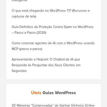
Inteligente
O que está chegando no WordPress 7.1? (Recursos e
capturas de tela)
Guia Definitivo de Proteção Contra Spam no WordPress
– Passo a Passo (2026)
Como conectar agentes de IA com o WordPress usando
MCP (passo a passo)
Apresentando o HelpJet: O Chatbot de IA que
Responde às Perguntas dos Seus Clientes em
Segundos
Úteis
Guias WordPress
30 Maneiras “Comprovadas” de Ganhar Dinheiro Online
Como Mo