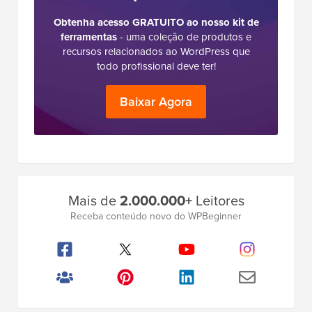
Obtenha acesso GRATUITO ao nosso kit de
ferramentas
- uma coleção de produtos e
recursos relacionados ao WordPress que
todo profissional deve ter!
Baixar Agora
Barra
Mais de
2.000.000+
Leitores
Lateral
Receba conteúdo novo do WPBeginner
Principal