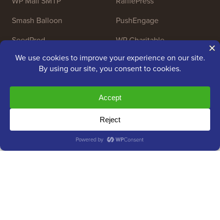
WP Mail SMTP
RafflePress
Smash Balloon
PushEngage
SeedProd
WP Charitable
Nameboy
AffiliateWP
Copyright © 2009 - 2026 WPBeginner LLC. Todos os
Direitos Reservados. WPBeginner® é uma marca
registrada.
Gerenciado por
Awesome Motive
|
Hospedagem
WordPress
por
SiteGround
A marca registrada WordPress® é propriedade intelectual da
WordPress Foundation. O uso dos nomes WordPress® neste
site é apenas para fins de identificação e não implica um