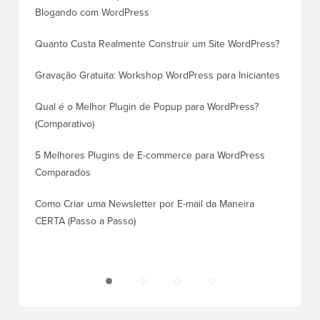
Blogando com WordPress
WordPre
Quanto Custa Realmente Construir um Site WordPress?
Como M
Corret
Gravação Gratuita: Workshop WordPress para Iniciantes
Como Mu
Qual é o Melhor Plugin de Popup para WordPress?
Rankin
(Comparativo)
Como Mu
5 Melhores Plugins de E-commerce para WordPress
(Passo 
Comparados
Como M
Como Criar uma Newsletter por E-mail da Maneira
Corret
CERTA (Passo a Passo)
Como M
Servido