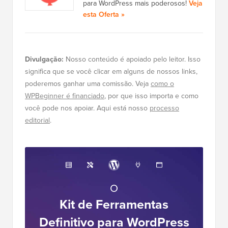
para WordPress mais poderosos!
Veja
esta Oferta »
Divulgação:
Nosso conteúdo é apoiado pelo leitor. Isso
significa que se você clicar em alguns de nossos links,
poderemos ganhar uma comissão. Veja
como o
WPBeginner é financiado
, por que isso importa e como
você pode nos apoiar. Aqui está nosso
processo
editorial
.
O
Kit de Ferramentas
Definitivo para WordPress