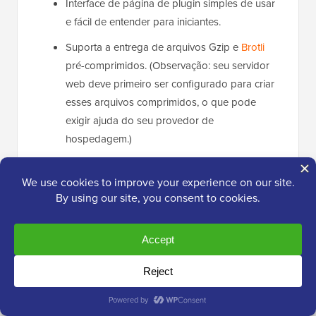
Interface de página de plugin simples de usar
e fácil de entender para iniciantes.
Suporta a entrega de arquivos Gzip e
Brotli
pré-comprimidos. (Observação: seu servidor
web deve primeiro ser configurado para criar
esses arquivos comprimidos, o que pode
exigir ajuda do seu provedor de
hospedagem.)
Suporta a entrega de arquivos Gzip e
Brotli
pré-comprimidos, mas seu servidor web deve
primeiro ser configurado para criar esses
arquivos comprimidos.
Suporte a
tipos de postagem personalizados
,
o que é ótimo para portfólios, lojas online,
sites de membros e assim por diante.
Uma exibição em tempo real do tamanho do