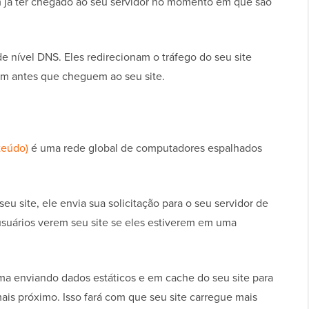
m já ter chegado ao seu servidor no momento em que são
de nível DNS. Eles redirecionam o tráfego do seu site
iam antes que cheguem ao seu site.
teúdo)
é uma rede global de computadores espalhados
u site, ele envia sua solicitação para o seu servidor de
suários verem seu site se eles estiverem em uma
a enviando dados estáticos e em cache do seu site para
mais próximo. Isso fará com que seu site carregue mais