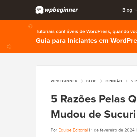
Blog
Tutoriais confiáveis de WordPress, quando vo
Guia para Iniciantes em WordPr
WPBEGINNER
BLOG
OPINIÃO
5 RAZÕES 
5 Razões Pelas 
Mudou de Sucuri 
Por
Equipe Editorial
|
1 de fevereiro de 2024