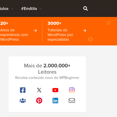
dutos
#EmAlta
20+
3000+
Anos de
Tutoriais de
experiência com
WordPress por
WordPress
especialistas
Barra
Mais de
2.000.000+
Lateral
Leitores
Principal
Receba conteúdo novo do WPBeginner