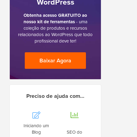
WordPress
Obtenha acesso GRATUITO ao
nosso kit de ferramentas
- uma
coleção de produtos e recursos
relacionados ao WordPress que todo
profissional deve ter!
Baixar Agora
Preciso de ajuda com…
Iniciando um
Blog
SEO do