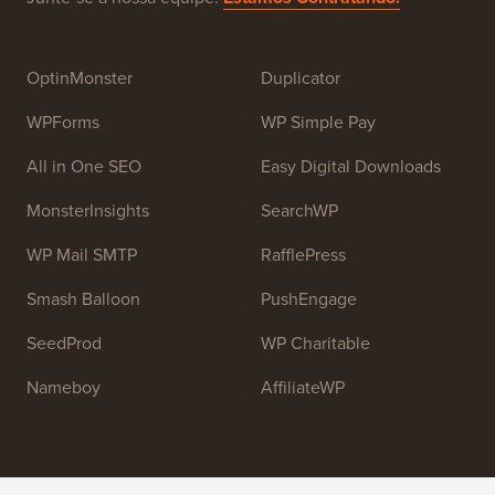
OptinMonster
Duplicator
WPForms
WP Simple Pay
All in One SEO
Easy Digital Downloads
MonsterInsights
SearchWP
WP Mail SMTP
RafflePress
Smash Balloon
PushEngage
SeedProd
WP Charitable
Nameboy
AffiliateWP