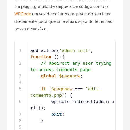
um plugin gratuito de snippets de código como o
WPCode
em vez de editar os arquivos do seu tema
diretamente, para que uma atualização do tema não
possa desfazê-lo.
1
add_action(
'admin_init'
, 
function
() {
2
// Redirect any user trying 
to access comments page
3
global
$pagenow
;
4
5
if
(
$pagenow
=== 
'edit-
comments.php'
) {
6
wp_safe_redirect(admin_u
rl());
7
exit
;
8
}
9