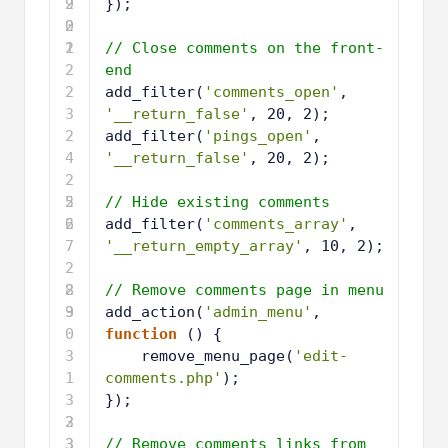
9
2
});
0
2
1
2
// Close comments on the front-
2
end
2
add_filter(
'comments_open'
, 
3
'__return_false'
, 20, 2);
2
add_filter(
'pings_open'
, 
4
'__return_false'
, 20, 2);
2
5
2
// Hide existing comments
6
2
add_filter(
'comments_array'
, 
7
'__return_empty_array'
, 10, 2);
2
8
2
// Remove comments page in menu
9
3
add_action(
'admin_menu'
, 
0
function
() {
3
remove_menu_page(
'edit-
1
comments.php'
);
3
});
2
3
3
3
// Remove comments links from 