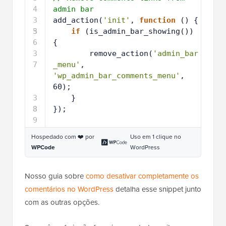
4
admin bar
3
add_action(
'init'
, 
function
() {
5
3
if
(is_admin_bar_showing()) 
6
{
3
remove_action(
'admin_bar
7
_menu'
, 
'wp_admin_bar_comments_menu'
, 
60);
3
}
8
3
});
9
Hospedado com ❤️ por
Uso em 1 clique no
WPCode
WordPress
Nosso guia sobre
como desativar completamente os
comentários no WordPress
detalha esse snippet junto
com as outras opções.