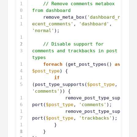
1
// Remove comments metabox 
0
from dashboard
1
remove_meta_box(
'dashboard_r
1
ecent_comments'
, 
'dashboard'
, 
'normal'
);
1
2
1
// Disable support for 
3
comments and trackbacks in post 
types
1
foreach
(get_post_types() 
as
4
$post_type
) {
1
if
5
(post_type_supports(
$post_type
, 
'comments'
)) {
1
remove_post_type_sup
6
port(
$post_type
, 
'comments'
);
1
remove_post_type_sup
7
port(
$post_type
, 
'trackbacks'
);
1
}
8
1
}