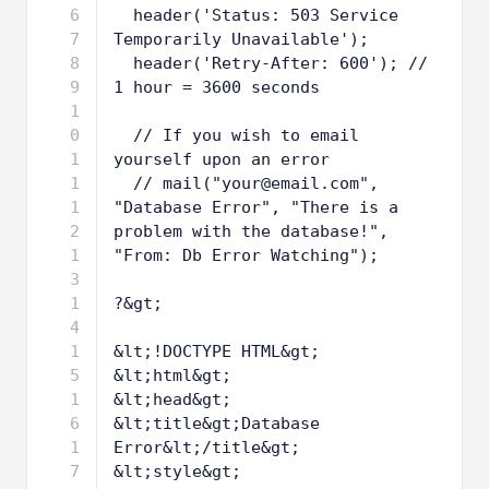
3
header('HTTP/1.1 503 Service 
Temporarily Unavailable');
4
header('Status: 503 Service 
Temporarily Unavailable');
5
header('Retry-After: 600'); // 
1 hour = 3600 seconds
6
7
// If you wish to email 
yourself upon an error
8
// mail("your@email.com", 
"Database Error", "There is a 
problem with the database!", 
"From: Db Error Watching");
9
1
?&gt;
0
1
1
1
&lt;!DOCTYPE HTML&gt;
2
1
&lt;html&gt;
3
1
&lt;head&gt;
4
1
&lt;title&gt;Database 