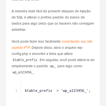
visando o prefixo.
A maneira mais fácil de prevenir ataques de injeção
de SQL é alterar o prefixo padrão do banco de
dados para algo único que os hackers não consigam
adivinhar.
Você pode fazer isso facilmente
conectando seu site
usando FTP
. Depois disso, abra o arquivo wp-
config.php e encontre a linha que altera
. Em seguida, você pode alterá-la de
$table_prefix
simplesmente o padrão
para algo como:
wp_
.
wp_a123456_
1
$table_prefix  = 'wp_a123456_';