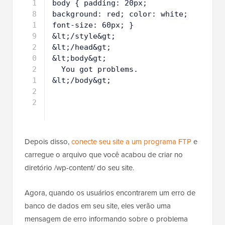
5
Error&lt;/title&gt;
1
&lt;style&gt;
6
1
body { padding: 20px; 
7
background: red; color: white; 
font-size: 60px; }
1
&lt;/style&gt;
8
1
&lt;/head&gt;
9
2
&lt;body&gt;
0
2
You got problems.
1
2
&lt;/body&gt;
2
Depois disso,
conecte seu site a um programa FTP
e
carregue o arquivo que você acabou de criar no
diretório /wp-content/ do seu site.
Agora, quando os usuários encontrarem um erro de
banco de dados em seu site, eles verão uma
mensagem de erro informando sobre o problema