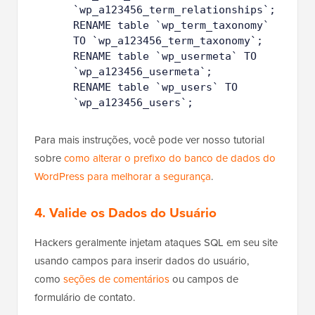
`wp_term_relationships` TO 
`wp_a123456_term_relationships`;
1
RENAME table `wp_term_taxonomy` 
0
TO `wp_a123456_term_taxonomy`;
1
RENAME table `wp_usermeta` TO 
1
`wp_a123456_usermeta`;
1
RENAME table `wp_users` TO 
2
`wp_a123456_users`;
Para mais instruções, você pode ver nosso tutorial
sobre
como alterar o prefixo do banco de dados do
WordPress para melhorar a segurança
.
4. Valide os Dados do Usuário
Hackers geralmente injetam ataques SQL em seu site
usando campos
para inserir dados do usuário,
como
seções de comentários
ou campos de