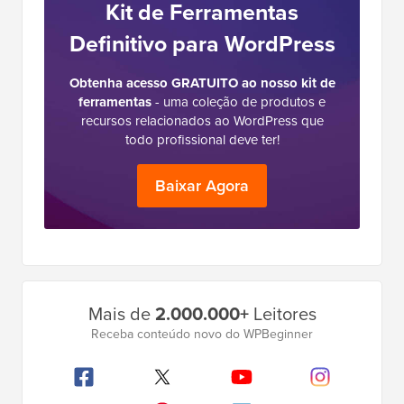
Kit de Ferramentas
Definitivo para WordPress
Obtenha acesso GRATUITO ao nosso kit de
ferramentas
- uma coleção de produtos e
recursos relacionados ao WordPress que
todo profissional deve ter!
Baixar Agora
Barra
Mais de
2.000.000+
Leitores
Lateral
Receba conteúdo novo do WPBeginner
Principal