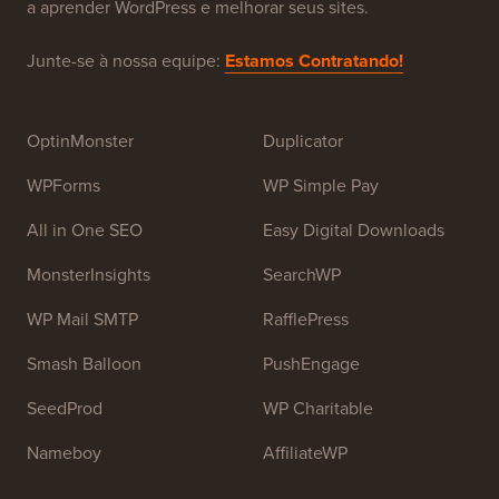
a aprender WordPress e melhorar seus sites.
Junte-se à nossa equipe:
Estamos Contratando!
OptinMonster
Duplicator
WPForms
WP Simple Pay
All in One SEO
Easy Digital Downloads
MonsterInsights
SearchWP
WP Mail SMTP
RafflePress
Smash Balloon
PushEngage
SeedProd
WP Charitable
Nameboy
AffiliateWP