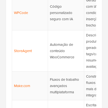
Gerador de c
Código
com IA, lógic
WPCode
personalizado
condicional,
seguro com IA
inserção segu
trechos
Descrições d
produtos com
Automação de
gerador de
StoreAgent
conteúdo
tags/categoria
WooCommerce
resumos de
avaliações
Construtor vis
Fluxos de trabalho
fluxos de trab
Make.com
avançados
mais de 1.000
multiplataforma
integrações
Escrita com IA