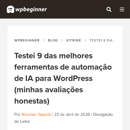
WPBEGINNER
BLOG
VITRINE
TESTEI 9 DAS MELHORES FERRAMENTAS DE AUTOMAÇÃO DE IA PARA WORDPRESS (MINHAS AVALIAÇÕES HONESTAS)
Testei 9 das melhores
ferramentas de automação
de IA para WordPress
(minhas avaliações
honestas)
Por
Nouman Yaqoob
|
23 de abril de 2026
|
Divulgação
do Leitor