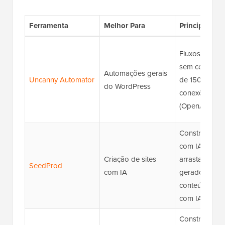
Ferramenta
Melhor Para
Principais Re
Fluxos de tra
sem código, 
Automações gerais
Uncanny Automator
de 150 integr
do WordPress
conexões de 
(OpenAI, Gemi
Construtor de 
com IA, edito
Criação de sites
arrastar e solt
SeedProd
com IA
gerador de
conteúdo/ima
com IA
Construtor de