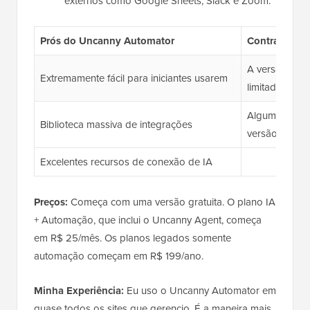
externos como Google Sheets, Slack e Zoom.
Prós do Uncanny Automator
Contras do 
A versão grat
Extremamente fácil para iniciantes usarem
limitados
Algumas inte
Biblioteca massiva de integrações
versão Pro
Excelentes recursos de conexão de IA
Preços:
Começa com uma versão gratuita. O plano IA
+ Automação, que inclui o Uncanny Agent, começa
em R$ 25/mês. Os planos legados somente
automação começam em R$ 199/ano.
Minha Experiência:
Eu uso o Uncanny Automator em
quase todos os sites que gerencio. É a maneira mais