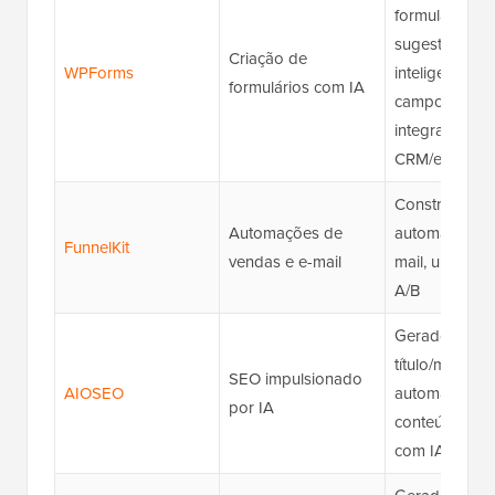
formulários c
sugestões
Criação de
WPForms
inteligentes d
formulários com IA
campos,
integrações d
CRM/e-mail
Construtor de 
Automações de
automação de
FunnelKit
vendas e e-mail
mail, upsells, 
A/B
Gerador de
título/meta co
SEO impulsionado
AIOSEO
automação llms
por IA
conteúdo soci
com IA