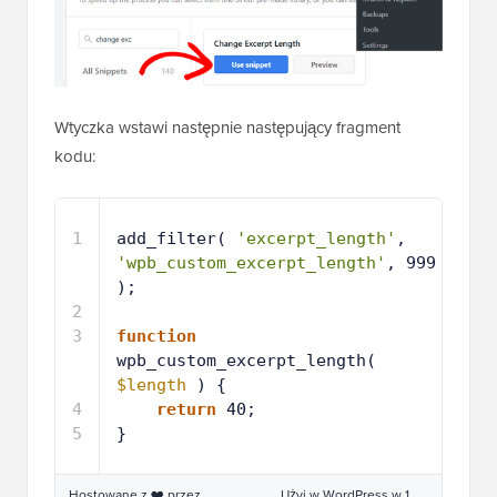
Wtyczka wstawi następnie następujący fragment
kodu:
1
add_filter( 
'excerpt_length'
, 
'wpb_custom_excerpt_length'
, 999 
);
2
3
function
wpb_custom_excerpt_length( 
$length
) {
4
return
40;
5
}
Hostowane z ❤️ przez
Użyj w WordPress w 1