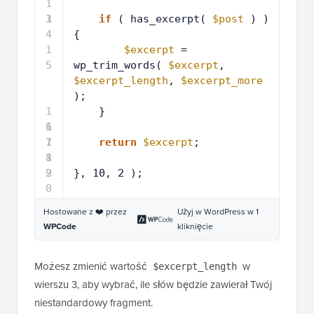
1
3
1
if
( has_excerpt( 
$post
) ) 
4
{
1
$excerpt
= 
5
wp_trim_words( 
$excerpt
, 
$excerpt_length
, 
$excerpt_more
);
1
}
6
1
7
1
return
$excerpt
;
8
1
9
2
}, 10, 2 );
0
Hostowane z ❤️ przez
Użyj w WordPress w 1
WPCode
kliknięcie
Możesz zmienić wartość
w
$excerpt_length
wierszu 3, aby wybrać, ile słów będzie zawierał Twój
niestandardowy fragment.