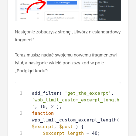
Następnie zobaczysz stronę „Utwórz niestandardowy
fragment”.
Teraz musisz nadać swojemu nowemu fragmentowi
tytuł, a następnie wkleić poniższy kod w pole
„Podgląd kodu”:
1
add_filter( 
'get_the_excerpt'
, 
'wpb_limit_custom_excerpt_length
'
, 10, 2 );
2
function
wpb_limit_custom_excerpt_length( 
$excerpt
, 
$post
) {
3
$excerpt_length
= 40; 