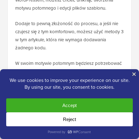
WordPressem, możesz chcieć uniknąć tworzenia
motywu potomnego i edycji plików szablonu.
Dodaje to pewną złożoność do procesu, a jeśli nie
czujesz się z tym komfortowo, możesz użyć metody 3
w tym artykule, która nie wymaga dodawania
żadnego kodu.
W swoim motywie potomnym będziesz potrzebować
szablonu używanego do wyświetlania stron, które
chcesz zmodyfikować. Zapoznaj się z naszym
przewodnikiem po
hierarchii szablonów WordPress
,
aby dowiedzieć się, który szablon musisz edytować.
Nazwy plików będą się nieznacznie różnić w
zależności od motywu, ale prawdopodobnie szukasz
home.php, content.php, archive.php i category.php.