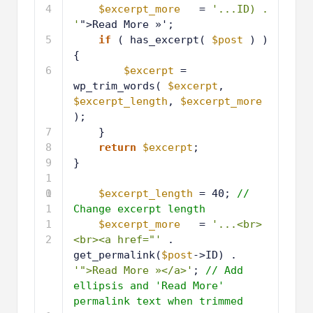
4
$excerpt_more
= 
'...ID) . 
'
">Read More »';
5
if
( has_excerpt( 
$post
) ) 
{
6
$excerpt
= 
wp_trim_words( 
$excerpt
, 
$excerpt_length
, 
$excerpt_more
);
7
}
8
return
$excerpt
;
9
}
1
0
1
$excerpt_length
= 40; 
// 
1
Change excerpt length 
1
$excerpt_more
= 
'...<br>
2
<br><a href="'
. 
get_permalink(
$post
->ID) . 
'">Read More »</a>'
; 
// Add 
ellipsis and 'Read More' 
permalink text when trimmed