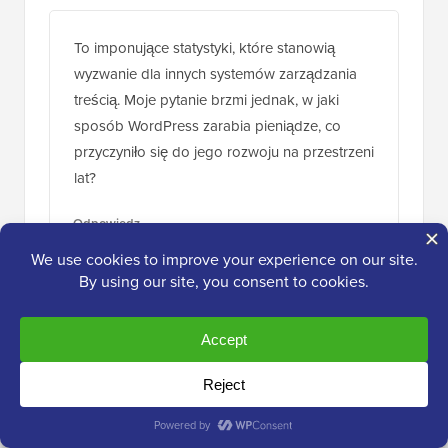
To imponujące statystyki, które stanowią
wyzwanie dla innych systemów zarządzania
treścią. Moje pytanie brzmi jednak, w jaki
sposób WordPress zarabia pieniądze, co
przyczyniło się do jego rozwoju na przestrzeni
lat?
Odpowiedz
Wsparcie WPBeginner
ADMINISTRATOR
4 czerwca 2024, 11:12
Możesz dowiedzieć się więcej o tym, jak
WordPress zarządza pieniędzmi, w naszym