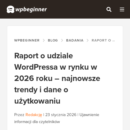
WPBEGINNER
BLOG
BADANIA
RAPORT O UDZIALE WORDPRESSA W RYNKU W 2026 ROKU – NAJNOWSZE TRENDY I DANE O UŻYTKOWANIU
Raport o udziale
WordPressa w rynku w
2026 roku – najnowsze
trendy i dane o
użytkowaniu
Przez
Redakcję
|
23 stycznia 2026
|
Ujawnienie
informacji dla czytelników