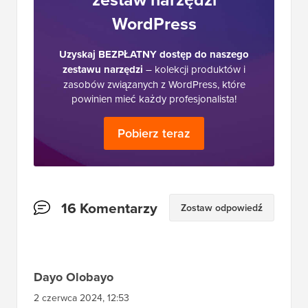
WordPress
Uzyskaj BEZPŁATNY dostęp do naszego
zestawu narzędzi
– kolekcji produktów i
zasobów związanych z WordPress, które
powinien mieć każdy profesjonalista!
Pobierz teraz
Interakcje
16 Komentarzy
Zostaw odpowiedź
czytelników
Dayo Olobayo
2 czerwca 2024, 12:53