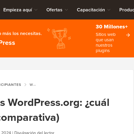
Empieza aquí
Ofertas
Capacitación
Produc
30 Millones+
 más los necesitas.
Sitios web
que usan
Press
nuestros
plugins
NCIPIANTES
WORDPRESS.COM VS WORDPRESS.ORG: ¿CUÁL ES MEJOR? (TABLA COMPARATIVA)
 WordPress.org: ¿cuál
comparativa)
e 2024
|
Divulgación del lector