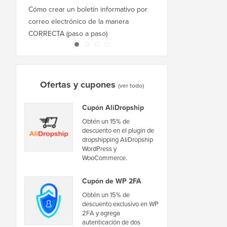
Cómo crear un boletín informativo por
Cómo mover WordPres
correo electrónico de la manera
host o servidor sin ti
CORRECTA (paso a paso)
inactividad
Ofertas y cupones
(ver todo)
Cupón AliDropship
Obtén un 15% de
descuento en el plugin de
dropshipping AliDropship
WordPress y
WooCommerce.
Cupón de WP 2FA
Obtén un 15% de
descuento exclusivo en WP
2FA y agrega
autenticación de dos