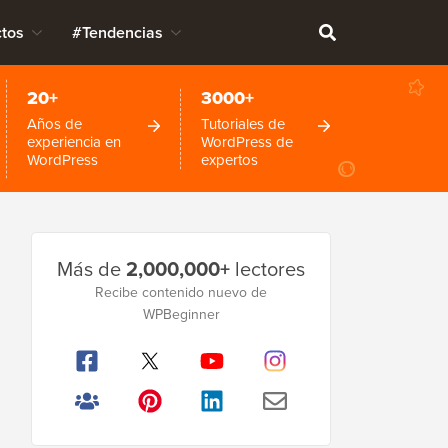
tos
#Tendencias
20+
3000+
Años de
Tutoriales de
experiencia en
WordPress de
WordPress
expertos
Barra
Más de
2,000,000+
lectores
lateral
Recibe contenido nuevo de
principal
WPBeginner