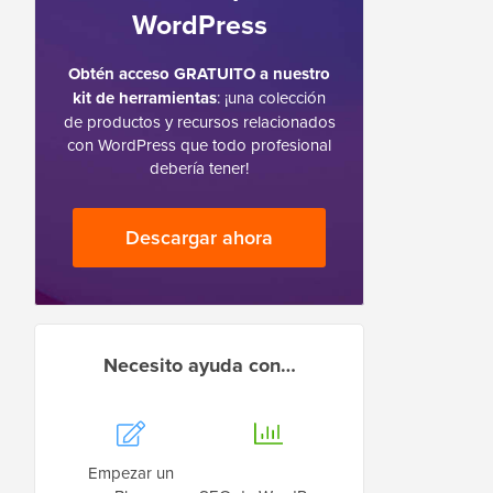
WordPress
Obtén acceso GRATUITO a nuestro
kit de herramientas
: ¡una colección
de productos y recursos relacionados
con WordPress que todo profesional
debería tener!
Descargar ahora
Necesito ayuda con…
Empezar un