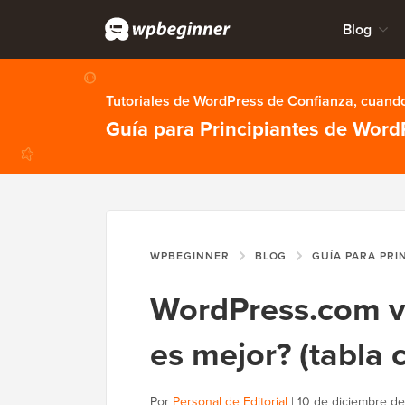
Blog
Tutoriales de WordPress de Confianza, cuando
Guía para Principiantes de Word
WPBEGINNER
BLOG
GUÍA PARA PRI
WordPress.com vs
es mejor? (tabla 
Por
Personal de Editorial
|
10 de diciembre d