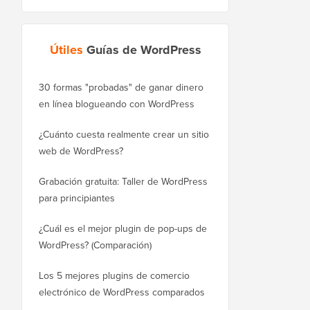
Útiles
Guías de WordPress
30 formas "probadas" de ganar dinero
Cómo mover correctam
en línea blogueando con WordPress
WordPress.com a Word
¿Cuánto cuesta realmente crear un sitio
Cómo mover WordPres
web de WordPress?
a un nuevo dominio si
Grabación gratuita: Taller de WordPress
Cómo cambiar de Blog
para principiantes
sin perder posiciones
¿Cuál es el mejor plugin de pop-ups de
Cómo cambiar de Wix 
WordPress? (Comparación)
correctamente (paso a
Los 5 mejores plugins de comercio
Cómo mudarse de Squ
electrónico de WordPress comparados
WordPress correctame