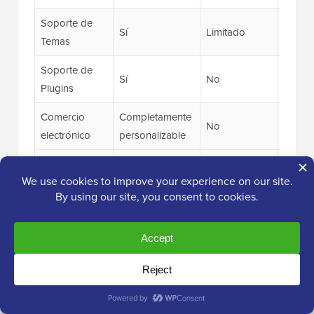
Soporte de
Sí
Limitado
Sí
Temas
Soporte de
Sí
No
Sí
Plugins
Comercio
Completamente
No
Sí
electrónico
personalizable
Sitio de
Sí
No
Sí
Membresía
Opciones de
Flexible
Limitado
Flexibl
Migración
Recursos para
Desarrollador
Extenso
Limitado
Limita
es