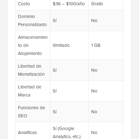
Costo
$36 – $100/año
Gratis
$150/
Dominio
Sí
No
Sí
Personalizado
Almacenamien
to de
Ilimitado
1 GB
50 GB
Alojamiento
Libertad de
Sí
No
Sí
Monetización
Libertad de
Sí
No
Sí
Marca
Funciones de
Sí
No
Sí
SEO
Sí (Google
Analíticas
No
Sí
Analytics, etc.)