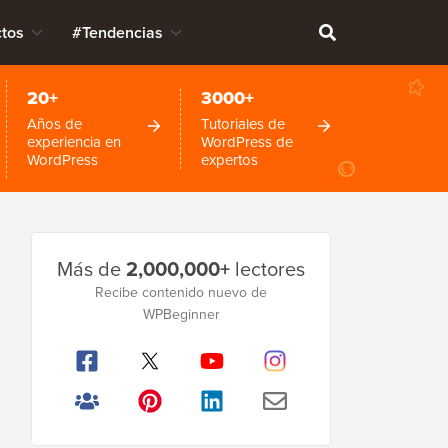
tos
#Tendencias
20+
3000+
Años de
Tutoriales de
experiencia en
WordPress de
WordPress
expertos
Barra
Más de
2,000,000+
lectores
lateral
Recibe contenido nuevo de
principal
WPBeginner