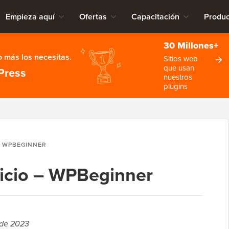
Empieza aquí
Ofertas
Capacitación
Produc
30 Millones+
 más los necesitas.
Sitios web
que usan
Press
nuestros
plugins
– WPBEGINNER
icio – WPBeginner
 de 2023