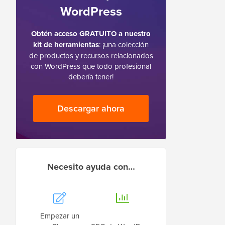
WordPress
Obtén acceso GRATUITO a nuestro
kit de herramientas
: ¡una colección
de productos y recursos relacionados
con WordPress que todo profesional
debería tener!
Descargar ahora
Necesito ayuda con…
Empezar un