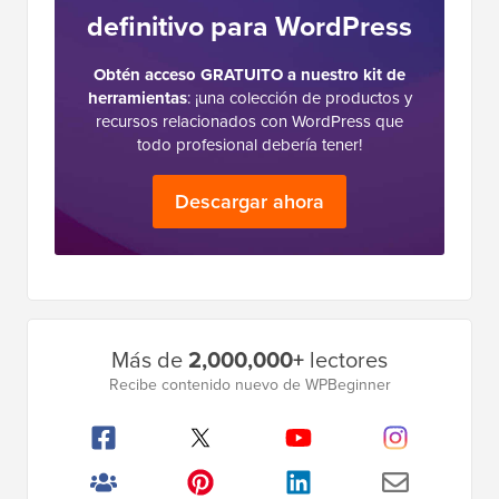
definitivo para WordPress
Obtén acceso GRATUITO a nuestro kit de
herramientas
: ¡una colección de productos y
recursos relacionados con WordPress que
todo profesional debería tener!
Descargar ahora
Barra
Más de
2,000,000+
lectores
lateral
Recibe contenido nuevo de WPBeginner
principal