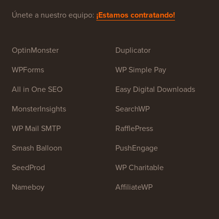
Únete a nuestro equipo:
¡Estamos contratando!
OptinMonster
Duplicator
WPForms
WP Simple Pay
All in One SEO
Easy Digital Downloads
MonsterInsights
SearchWP
WP Mail SMTP
RafflePress
Smash Balloon
PushEngage
SeedProd
WP Charitable
Nameboy
AffiliateWP