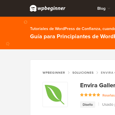
Blog
Tutoriales de WordPress de Confianza, cuando
Guía para Principiantes de Word
WPBEGINNER
SOLUCIONES
ENVIRA
Envira Galle
Reseñas 
Usado p
Diseño