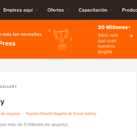
Empieza aquí
Ofertas
Capacitación
Produc
30 Millones+
 más los necesitas.
Sitios web
que usan
Press
nuestros
plugins
 GALLERY
ry
de usuarios
|
Nuestra Reseña Experta de Envira Gallery
or más de 3 millones de usuarios