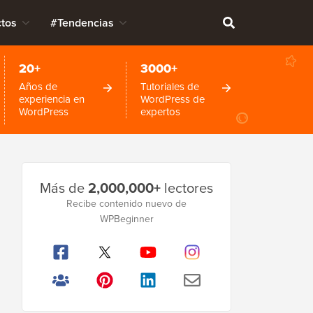
tos
#Tendencias
20+
3000+
Años de
Tutoriales de
experiencia en
WordPress de
WordPress
expertos
Barra
Más de
2,000,000+
lectores
lateral
Recibe contenido nuevo de
WPBeginner
principal