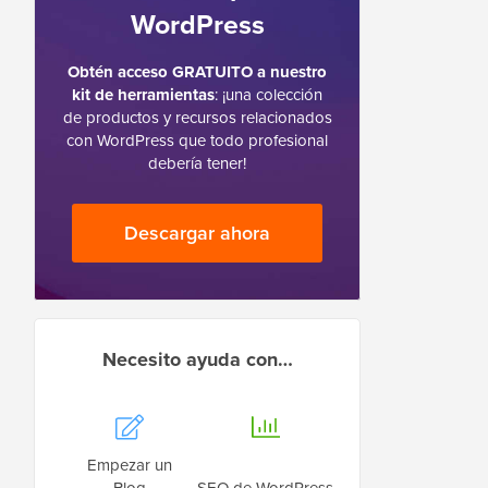
WordPress
Obtén acceso GRATUITO a nuestro
kit de herramientas
: ¡una colección
de productos y recursos relacionados
con WordPress que todo profesional
debería tener!
Descargar ahora
Necesito ayuda con…
Empezar un
Blog
SEO de WordPress