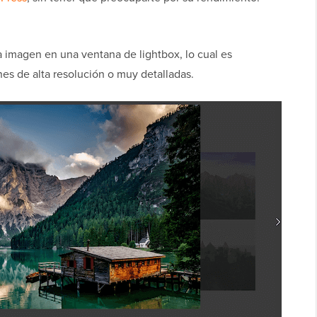
a imagen en una ventana de lightbox, lo cual es
es de alta resolución o muy detalladas.