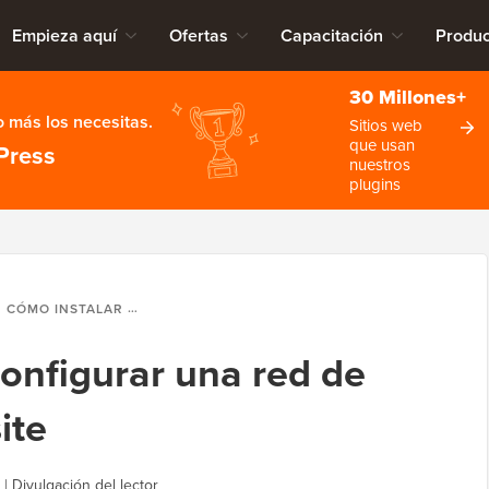
Empieza aquí
Ofertas
Capacitación
Produc
30 Millones+
 más los necesitas.
Sitios web
que usan
Press
nuestros
plugins
CÓMO INSTALAR Y CONFIGURAR UNA RED DE WORDPRESS MULTISITE
configurar una red de
ite
|
Divulgación del lector