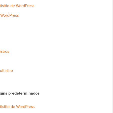
tisitio de WordPress
e WordPress
istros
ltisitio
ugins predeterminados
tisitio de WordPress