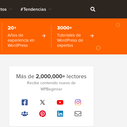
tos
#Tendencias
20+
3000+
Años de
Tutoriales de
experiencia en
WordPress de
WordPress
expertos
Barra
Más de
2,000,000+
lectores
lateral
Recibe contenido nuevo de
principal
WPBeginner