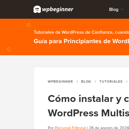
Blog
Tutoriales de WordPress de Confianza, cuando
Guía para Principiantes de Word
WPBEGINNER
BLOG
TUTORIALES
Cómo instalar y 
WordPress Multis
Por
Personal Editorial
|
28 de agosto de 2024