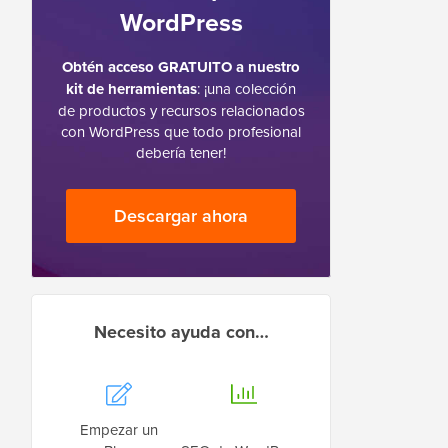
WordPress
Obtén acceso GRATUITO a nuestro
kit de herramientas
: ¡una colección
de productos y recursos relacionados
con WordPress que todo profesional
debería tener!
Descargar ahora
Necesito ayuda con…
Empezar un