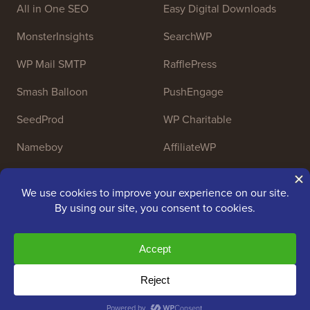
All in One SEO
Easy Digital Downloads
MonsterInsights
SearchWP
WP Mail SMTP
RafflePress
Smash Balloon
PushEngage
SeedProd
WP Charitable
Nameboy
AffiliateWP
Copyright © 2009 - 2026 WPBeginner LLC. Todos los
derechos reservados. WPBeginner® es una marca
registrada.
Gestionado por
Awesome Motive
|
Alojamiento
WordPress
por
SiteGround