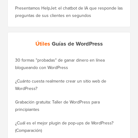
Presentamos HelpJet: el chatbot de IA que responde las
preguntas de sus clientes en segundos
Útiles
Guías de WordPress
30 formas "probadas" de ganar dinero en línea
Cómo mo
blogueando con WordPress
a WordP
¿Cuánto cuesta realmente crear un sitio web de
Cómo m
WordPress?
dominio
Grabación gratuita: Taller de WordPress para
Cómo ca
principiantes
posicio
¿Cuál es el mejor plugin de pop-ups de WordPress?
Cómo ca
(Comparación)
a paso)