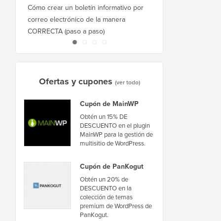
Cómo crear un boletín informativo por
Cómo mover WordPres
correo electrónico de la manera
host o servidor sin ti
CORRECTA (paso a paso)
inactividad
Ofertas y cupones
(ver todo)
Cupón de MainWP
Obtén un 15% DE
DESCUENTO en el plugin
MainWP para la gestión de
multisitio de WordPress.
Cupón de PanKogut
Obtén un 20% de
DESCUENTO en la
colección de temas
premium de WordPress de
PanKogut.