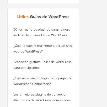
Útiles
Guías de WordPress
30 formas "probadas" de ganar dinero
Cómo mover correctam
en línea blogueando con WordPress
WordPress.com a Word
¿Cuánto cuesta realmente crear un sitio
Cómo mover WordPres
web de WordPress?
a un nuevo dominio si
Grabación gratuita: Taller de WordPress
Cómo cambiar de Blog
para principiantes
sin perder posiciones
¿Cuál es el mejor plugin de pop-ups de
Cómo cambiar de Wix 
WordPress? (Comparación)
correctamente (paso a
Los 5 mejores plugins de comercio
Cómo mudarse de Squ
electrónico de WordPress comparados
WordPress correctame