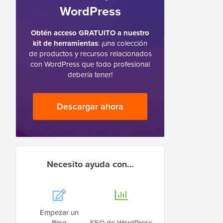
WordPress
Obtén acceso GRATUITO a nuestro
kit de herramientas
: ¡una colección
de productos y recursos relacionados
con WordPress que todo profesional
debería tener!
Descargar ahora
Necesito ayuda con…
Empezar un
Blog
SEO de WordPress