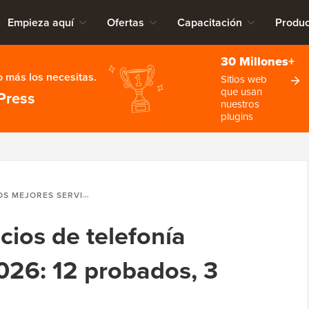
Empieza aquí
Ofertas
Capacitación
Produc
30 Millones+
 más los necesitas.
Sitios web
que usan
Press
nuestros
plugins
ORES SERVICIOS DE TELEFONÍA EMPRESARIAL DE 2026: 12 PROBADOS, 3 RECOMENDADOS
cios de telefonía
026: 12 probados, 3