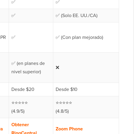
✅
✅
✅
✅ (Solo EE. UU./CA)
 PR
✅
✅ (Con plan mejorado)
✅ (en planes de
❌
nivel superior)
Desde $20
Desde $10
⭐⭐⭐⭐⭐
⭐⭐⭐⭐⭐
(4.9/5)
(4.8/5)
Obtener
va
Zoom Phone
RingCentral