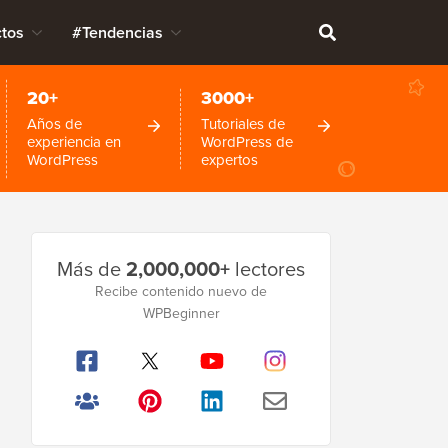
tos
#Tendencias
20+
3000+
Años de
Tutoriales de
experiencia en
WordPress de
WordPress
expertos
Barra
Más de
2,000,000+
lectores
lateral
Recibe contenido nuevo de
WPBeginner
principal