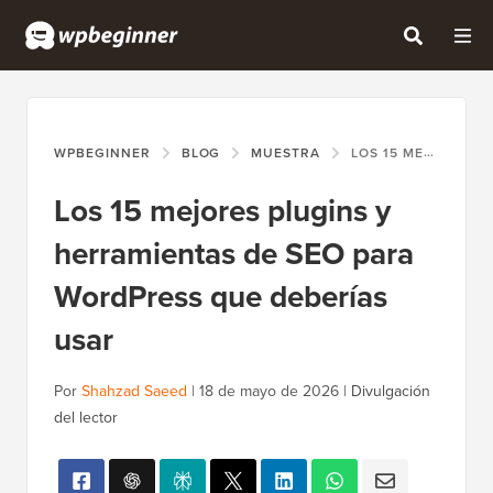
WPBEGINNER
BLOG
MUESTRA
LOS 15 MEJORES PLUGINS Y HERRAMIENTAS DE SEO PARA WORDPRESS QUE DEBERÍAS USAR
Los 15 mejores plugins y
herramientas de SEO para
WordPress que deberías
usar
Por
Shahzad Saeed
|
18 de mayo de 2026
|
Divulgación
del lector