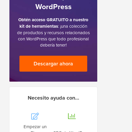
WordPress
Obtén acceso GRATUITO a nuestro
kit de herramientas
: ¡una colección
de productos y recursos relacionados
con WordPress que todo profesional
debería tener!
Descargar ahora
Necesito ayuda con…
Empezar un