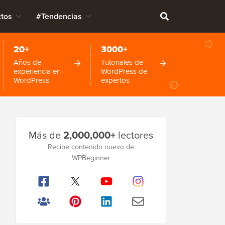
tos
#Tendencias
20+
3000+
Años de
Tutoriales de
experiencia en
WordPress de
WordPress
expertos
Barra
Más de
2,000,000+
lectores
lateral
Recibe contenido nuevo de
principal
WPBeginner