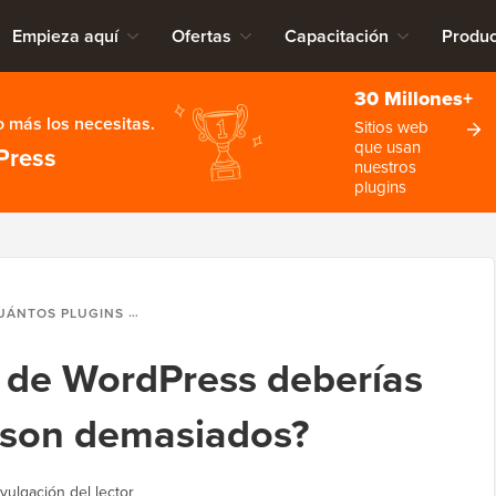
Empieza aquí
Ofertas
Capacitación
Produc
30 Millones+
 más los necesitas.
Sitios web
que usan
Press
nuestros
plugins
LUGINS DE WORDPRESS DEBERÍAS INSTALAR? ¿CUÁLES SON DEMASIADOS?
 de WordPress deberías
s son demasiados?
vulgación del lector