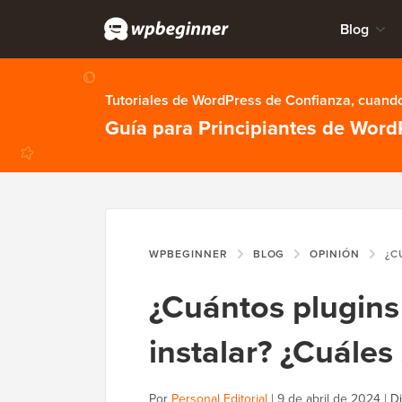
Blog
Tutoriales de WordPress de Confianza, cuando
Guía para Principiantes de Word
WPBEGINNER
BLOG
OPINIÓN
¿CUÁNTOS P
¿Cuántos plugins
instalar? ¿Cuále
Por
Personal Editorial
|
9 de abril de 2024
|
Di