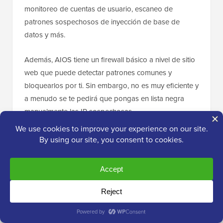
monitoreo de cuentas de usuario, escaneo de
patrones sospechosos de inyección de base de
datos y más.
Además, AIOS tiene un firewall básico a nivel de sitio
web que puede detectar patrones comunes y
bloquearlos por ti. Sin embargo, no es muy eficiente y
a menudo se te pedirá que pongas en lista negra
manualmente las IP sospechosas.
✅
Pros de All-in-One-Security
Al probar, nos impresionó particularmente la
protección contra spam en comentarios y
registros, ya que esta función no está
disponible en muchos otros plugins de
seguridad y anti-hackeo.