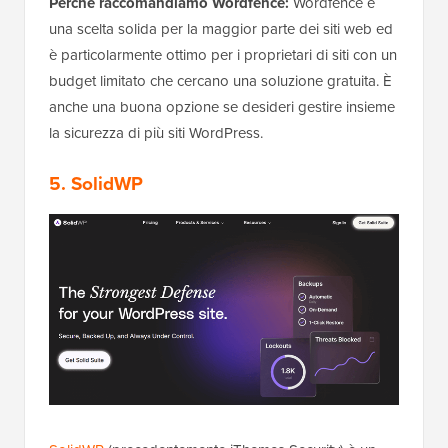
Perché raccomandiamo Wordfence:
Wordfence è
una scelta solida per la maggior parte dei siti web ed
è particolarmente ottimo per i proprietari di siti con un
budget limitato che cercano una soluzione gratuita. È
anche una buona opzione se desideri gestire insieme
la sicurezza di più siti WordPress.
5. SolidWP