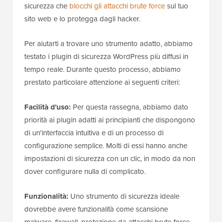
sicurezza che
blocchi gli attacchi brute force
sul tuo
sito web e lo protegga dagli hacker.
Per aiutarti a trovare uno strumento adatto, abbiamo
testato i plugin di sicurezza WordPress più diffusi in
tempo reale. Durante questo processo, abbiamo
prestato particolare attenzione ai seguenti criteri:
Facilità d'uso:
Per questa rassegna, abbiamo dato
priorità ai plugin adatti ai principianti che dispongono
di un'interfaccia intuitiva e di un processo di
configurazione semplice. Molti di essi hanno anche
impostazioni di sicurezza con un clic, in modo da non
dover configurare nulla di complicato.
Funzionalità:
Uno strumento di sicurezza ideale
dovrebbe avere funzionalità come scansione