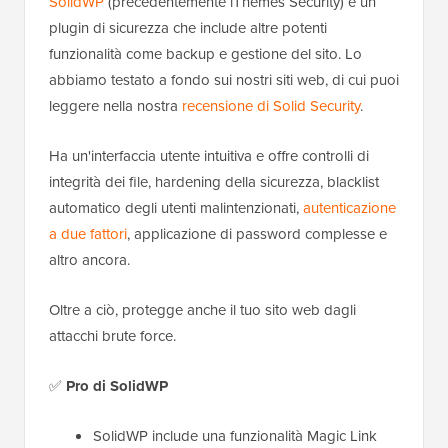
SolidWP
(precedentemente iThemes Security) è un
plugin di sicurezza che include altre potenti
funzionalità come backup e gestione del sito. Lo
abbiamo testato a fondo sui nostri siti web, di cui puoi
leggere nella nostra
recensione di Solid Security
.
Ha un'interfaccia utente intuitiva e offre controlli di
integrità dei file, hardening della sicurezza, blacklist
automatico degli utenti malintenzionati,
autenticazione
a due fattori
, applicazione di password complesse e
altro ancora.
Oltre a ciò, protegge anche il tuo sito web dagli
attacchi brute force.
✅
Pro di SolidWP
SolidWP include una funzionalità Magic Link