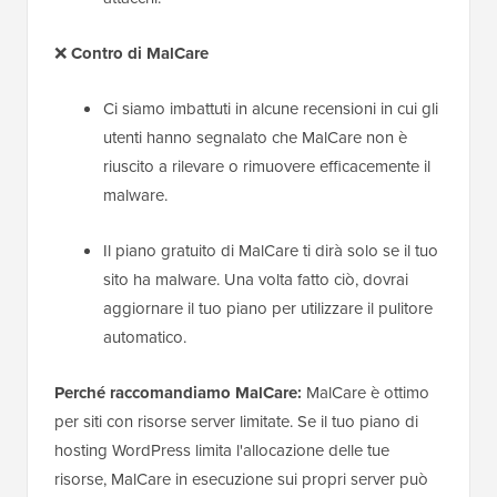
❌
Contro di MalCare
Ci siamo imbattuti in alcune recensioni in cui gli
utenti hanno segnalato che MalCare non è
riuscito a rilevare o rimuovere efficacemente il
malware.
Il piano gratuito di MalCare ti dirà solo se il tuo
sito ha malware. Una volta fatto ciò, dovrai
aggiornare il tuo piano per utilizzare il pulitore
automatico.
Perché raccomandiamo MalCare:
MalCare è ottimo
per siti con risorse server limitate. Se il tuo piano di
hosting WordPress limita l'allocazione delle tue
risorse, MalCare in esecuzione sui propri server può