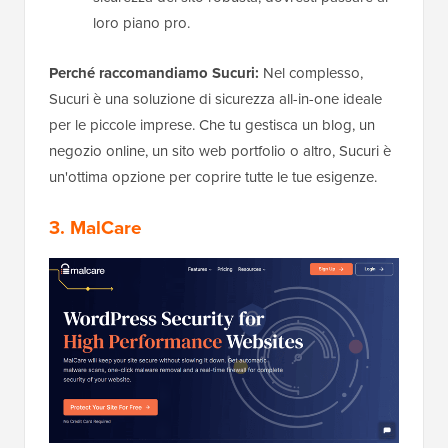
loro piano pro.
Perché raccomandiamo Sucuri:
Nel complesso,
Sucuri è una soluzione di sicurezza all-in-one ideale
per le piccole imprese. Che tu gestisca un blog, un
negozio online, un sito web portfolio o altro, Sucuri è
un'ottima opzione per coprire tutte le tue esigenze.
3. MalCare