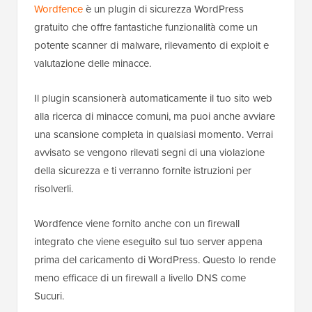
Wordfence
è un plugin di sicurezza WordPress
gratuito che offre fantastiche funzionalità come un
potente scanner di malware, rilevamento di exploit e
valutazione delle minacce.
Il plugin scansionerà automaticamente il tuo sito web
alla ricerca di minacce comuni, ma puoi anche avviare
una scansione completa in qualsiasi momento. Verrai
avvisato se vengono rilevati segni di una violazione
della sicurezza e ti verranno fornite istruzioni per
risolverli.
Wordfence viene fornito anche con un firewall
integrato che viene eseguito sul tuo server appena
prima del caricamento di WordPress. Questo lo rende
meno efficace di un firewall a livello DNS come
Sucuri.