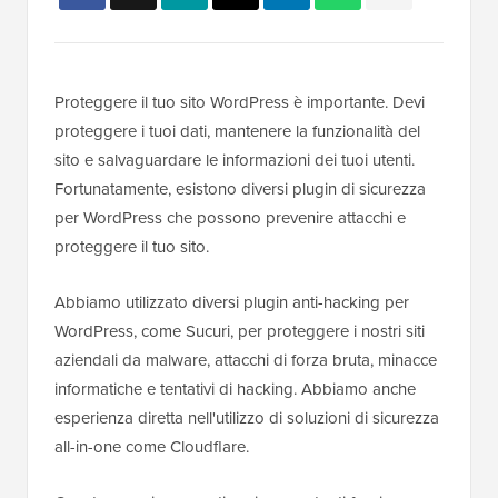
Proteggere il tuo sito WordPress è importante. Devi
proteggere i tuoi dati, mantenere la funzionalità del
sito e salvaguardare le informazioni dei tuoi utenti.
Fortunatamente, esistono diversi plugin di sicurezza
per WordPress che possono prevenire attacchi e
proteggere il tuo sito.
Abbiamo utilizzato diversi plugin anti-hacking per
WordPress, come Sucuri, per proteggere i nostri siti
aziendali da malware, attacchi di forza bruta, minacce
informatiche e tentativi di hacking. Abbiamo anche
esperienza diretta nell'utilizzo di soluzioni di sicurezza
all-in-one come Cloudflare.