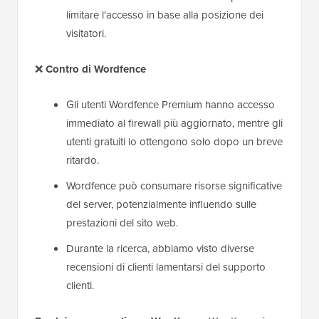
limitare l'accesso in base alla posizione dei
visitatori.
❌
Contro di Wordfence
Gli utenti Wordfence Premium hanno accesso
immediato al firewall più aggiornato, mentre gli
utenti gratuiti lo ottengono solo dopo un breve
ritardo.
Wordfence può consumare risorse significative
del server, potenzialmente influendo sulle
prestazioni del sito web.
Durante la ricerca, abbiamo visto diverse
recensioni di clienti lamentarsi del supporto
clienti.