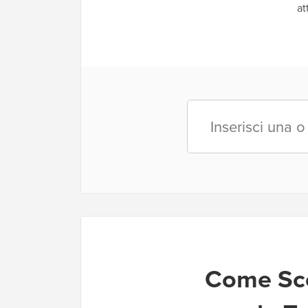
at
Come Sce