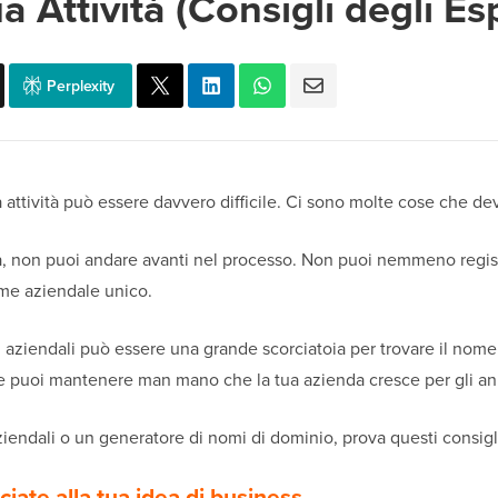
ua Attività (Consigli degli Esp
Perplexity
 attività può essere davvero difficile. Ci sono molte cose che de
ità, non puoi andare avanti nel processo. Non puoi nemmeno regis
ome aziendale unico.
i aziendali può essere una grande scorciatoia per trovare il nom
he puoi mantenere man mano che la tua azienda cresce per gli ann
endali o un generatore di nomi di dominio, prova questi consigli 
ciate alla tua idea di business