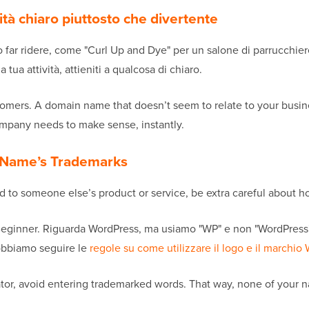
vità chiaro piuttosto che divertente
 far ridere, come "Curl Up and Dye" per un salone di parrucchiere. 
tua attività, attieniti a qualcosa di chiaro.
ers. A domain name that doesn’t seem to relate to your busines
ompany needs to make sense, instantly.
d Name’s Trademarks
ated to someone else’s product or service, be extra careful abou
PBeginner. Riguarda WordPress, ma usiamo "WP" e non "WordPress
obbiamo seguire le
regole su come utilizzare il logo e il marchio
r, avoid entering trademarked words. That way, none of your na