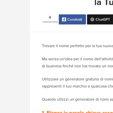
la T
4
Condividi
ChatGPT
CONDIVISIONI
Trovare il nome perfetto per la tua nuova
Ma senza un'idea per il nome dell'attiv
di business finché non hai trovato un n
Utilizzare un generatore gratuito di nom
rappresenti il tuo marchio e qualcosa c
Quando utilizzi un generatore di nomi azi
1. Elenca le parole chiave asso