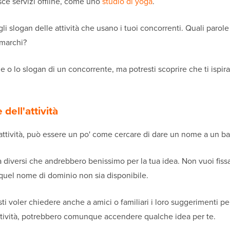
isce servizi offline, come uno
studio di yoga
.
gli slogan delle attività che usano i tuoi concorrenti. Quali parol
 marchi?
 o lo slogan di un concorrente, ma potresti scoprire che ti ispir
dell'attività
ttività, può essere un po' come cercare di dare un nome a un ba
tà diversi che andrebbero benissimo per la tua idea. Non vuoi fiss
 quel nome di dominio non sia disponibile.
sti voler chiedere anche a amici o familiari i loro suggerimenti p
ttività, potrebbero comunque accendere qualche idea per te.