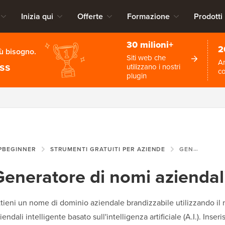
Inizia qui
Offerte
Formazione
Prodotti
30 milioni+
2
iù bisogno.
Siti web che
An
ess
utilizzano i nostri
c
plugin
PBEGINNER
STRUMENTI GRATUITI PER AZIENDE
GENERATORE DI NOMI AZIENDALI
Generatore di nomi aziendal
tieni un nome di dominio aziendale brandizzabile utilizzando il
iendali intelligente basato sull'intelligenza artificiale (A.I.). Inseri