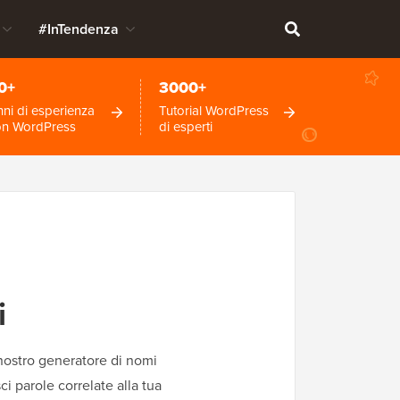
#InTendenza
0+
3000+
ni di esperienza
Tutorial WordPress
on WordPress
di esperti
i
 nostro generatore di nomi
sci parole correlate alla tua