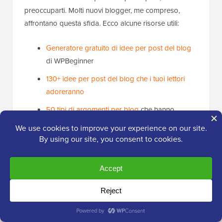
preoccuparti. Molti nuovi blogger, me compreso,
affrontano questa sfida. Ecco alcune risorse utili:
Generatore gratuito di idee per post del blog
di WPBeginner
130+ idee per post del blog che i tuoi lettori
adoreranno
50 tipi di argomenti per blog
che hanno
dimostrato di funzionare
Come scrivere un ottimo post del blog
(struttura + esempi)
Come creare un piano di contenuti efficace
in
WordPress
Utilizzo anche la ricerca per parole chiave per trovare
ancora più idee per il blog. Aiuta i tuoi contenuti a