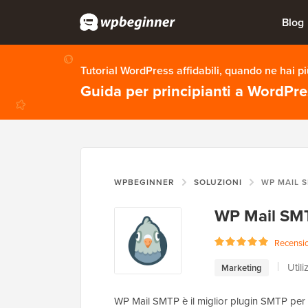
Blog
Tutorial WordPress affidabili, quando ne hai p
Guida per principianti a WordPr
WPBEGINNER
SOLUZIONI
WP MAIL 
WP Mail SM
Recension
Utili
Marketing
WP Mail SMTP è il miglior plugin SMTP per W