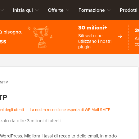
Inizia qui
Offerte
Formazione
Prodotti
30 milioni+
2
iù bisogno.
Siti web che
An
ess
utilizzano i nostri
c
plugin
SMTP
TP
i degli utenti
|
La nostra recensione esperta di WP Mail SMTP
zzato da oltre 3 milioni di utenti
ordPress. Migliora i tassi di recapito delle email, in modo