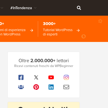
#InTendenza
0+
3000+
ni di esperienza
Tutorial WordPress
on WordPress
di esperti
Barra
Oltre
2.000.000+
lettori
laterale
Ricevi contenuti freschi da WPBeginner
principale