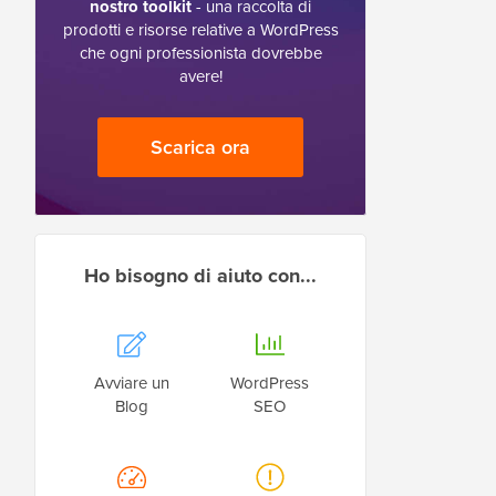
nostro toolkit
- una raccolta di
prodotti e risorse relative a WordPress
che ogni professionista dovrebbe
avere!
Scarica ora
Ho bisogno di aiuto con...
Avviare un
WordPress
Blog
SEO