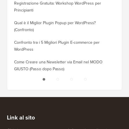
Registrazione Gratuita: Workshop WordPress per
Come Pa
Principianti
Posizio
Qual è il Miglior Plugin Popup per WordPress?
Come Pa
(Confronto)
(Passo 
Confronto tra i 5 Migliori Plugin E-commerce per
Come Pa
WordPress
WordPr
Come Creare una Newsletter via Email nel MODO
Come Sp
GIUSTO (Passo dopo Passo)
Server 
Link al sito