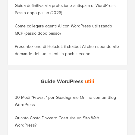
Guida definitiva alla protezione antispam di WordPress –
Passo dopo passo (2026)
Come collegare agenti AI con WordPress utilizzando
MCP (passo dopo passo)
Presentazione di HelpJet: il chatbot AI che risponde alle
domande dei tuoi clienti in pochi secondi
Guide WordPress
utili
30 Modi "Provati" per Guadagnare Online con un Blog
Come Sp
WordPress
WordPre
Quanto Costa Davvero Costruire un Sito Web
Come Sp
WordPress?
Dominio