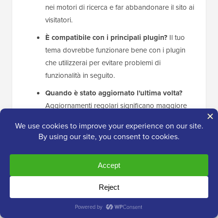
nei motori di ricerca e far abbandonare il sito ai
visitatori.
È compatibile con i principali plugin?
Il tuo
tema dovrebbe funzionare bene con i plugin
che utilizzerai per evitare problemi di
funzionalità in seguito.
Quando è stato aggiornato l'ultima volta?
Aggiornamenti regolari significano maggiore
sicurezza e compatibilità con l'ultima versione
di WordPress.
Corrisponde allo scopo del tuo sito web?
Ad
esempio, se stai creando un
negozio online
,
assicurati che il tuo tema abbia funzionalità
come gallerie di prodotti per mettere in
evidenza ciò che vendi.
Qual è il tuo budget?
Non tutti i temi gratuiti