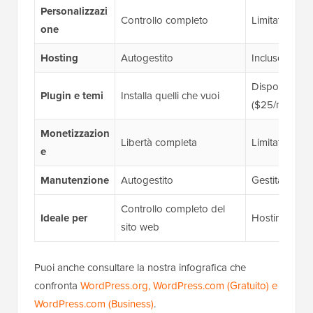
Personalizzazi
Controllo completo
Limitato dal 
one
Hosting
Autogestito
Incluso in tutti
Disponibili ne
Plugin e temi
Installa quelli che vuoi
($25/mese)
Monetizzazion
Libertà completa
Limitato dal 
e
Manutenzione
Autogestito
Gestita da te
Controllo completo del
Ideale per
Hosting senza
sito web
Puoi anche consultare la nostra infografica che
confronta
WordPress.org, WordPress.com (Gratuito) e
WordPress.com (Business)
.