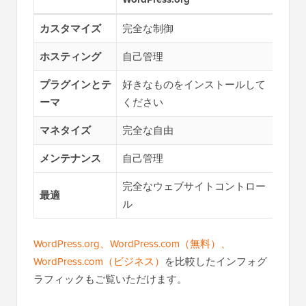
カスタマイズ
完全な制御
プラ
ホスティング
自己管理
全て
プラグインとテ
好きなものをインストールして
Bus
ーマ
ください
（月額
マネタイズ
完全な自由
プラ
メンテナンス
自己管理
お客
完全なウェブサイトコントロー
最適
手間
ル
WordPress.org、WordPress.com（無料）、
WordPress.com（ビジネス）
を比較したインフォグ
ラフィックもご覧いただけます。