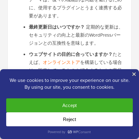
に、使用するプラグインとうまく連携する必
要があります。
最終更新日はいつですか？
定期的な更新は、
セキュリティの向上と最新のWordPressバー
ジョンとの互換性を意味します。
ウェブサイトの目的に合っていますか？
たと
えば、
オンラインストア
を構築している場合
は、販売しているものを紹介するための商品
ギャラリーなどの機能がテーマにあることを
確認してください。
予算はいくらですか？
すべての無料テーマが
低品質ではなく、すべてのプレミアムテーマ
が最高のサポートを受けているわけではあり
ません。詳細については、
無料対プレミアム
WordPressテーマ
の比較をご覧ください。