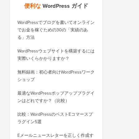
便利な
WordPress ガイド
WordPressでブログを書いてオンライン
WordPress.comからWo
でお金を稼ぐための30の「実績のあ
ログを正しく移行する
る」方法
SEOを失うことなくWor
WordPressウェブサイトを構築するには
ドメインに正しく移行
実際いくらかかりますか？
BloggerからWordP
無料録画：初心者向けWordPressワーク
（順位を失わずに）
ショップ
WixからWordPres
最適なWordPressポップアッププラグイ
方法（ステップバイス
ンはどれですか？（比較）
SquarespaceからWo
比較：WordPressのベストEコマースプ
行する方法
ラグイン5選
ダウンタイムなしでWor
Eメールニュースレターを正しく作成す
ホストまたはサーバー