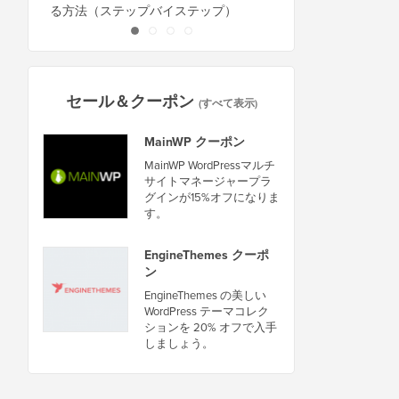
る方法（ステップバイステップ）
セール＆クーポン
(すべて表示)
MainWP クーポン
MainWP WordPressマルチ
サイトマネージャープラ
グインが15%オフになりま
す。
EngineThemes クーポ
ン
EngineThemes の美しい
WordPress テーマコレク
ションを 20% オフで入手
しましょう。