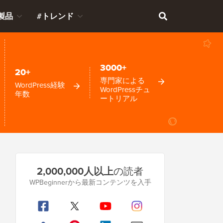
製品
#トレンド
3000+
20+
専門家による
WordPress経験
WordPressチュ
年数
ートリアル
プ
2,000,000人以上
の読者
ラ
WPBeginnerから最新コンテンツを入手
イ
マ