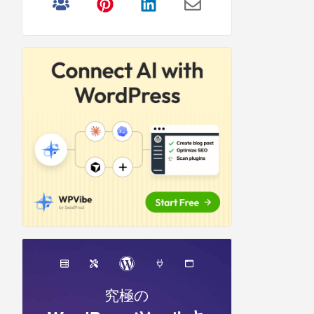
リ
サ
イ
ド
バ
ー
究極の