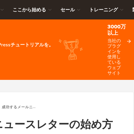
ここから始める
セール
トレーニング
3000万
以上
当社の
ressチュートリアルを。
プラグ
インを
使用し
ている
ウェブ
サイト
成功するメールニュースレターの始め方（正しい方法）
ニュースレターの始め方