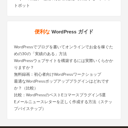
トボット
便利な
WordPress ガイド
WordPressでブログを書いてオンラインでお金を稼ぐた
WordP
めの30の「実績のある」方法
行する
WordPressウェブサイトを構築するには実際いくらかか
SEOを
りますか？
く移行
無料録画：初心者向けWordPressワークショップ
Blog
に）
最適なWordPressポップアッププラグインはどれです
か？（比較）
Wixか
バイス
比較：WordPressのベストEコマースプラグイン5選
Squa