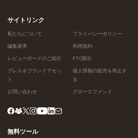
Eメールニュースレターを正しく作成する方法（ステッ
プバイステップ）
ダウンタ
ーバー
サイトリンク
私たちについて
プライバシーポリシー
編集基準
利用規約
レビューボードのご紹介
FTC開示
プレス＆ブランドアセッ
個人情報の販売を停止す
ト
る