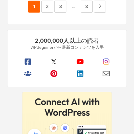
ペ
1
ペ
2
ペ
3
ペ
8
次
中
…
間
ー
ー
ー
ー
の
ペ
ジ
ジ
ジ
ジ
ペ
ー
プ
ジ
2,000,000人以上
の読者
ー
ラ
は
WPBeginnerから最新コンテンツを入手
イ
ジ
省
マ
略
リ
サ
イ
ド
バ
ー