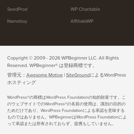
WPForms
WP Simple Pay
All in One SEO
Easy Digital Downloads
MonsterInsights
SearchWP
WP Mail SMTP
RafflePress
Smash Balloon
PushEngage
SeedProd
WP Charitable
Nameboy
AffiliateWP
Copyright © 2009 - 2026 WPBeginner LLC. All Rights
Reserved. WPBeginner® は登録商標です。