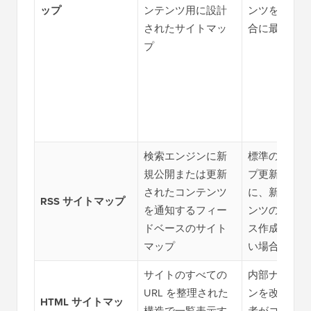
ップ
ンテンツ用に設計
ンツを公開す
されたサイトマッ
合に最適です
プ
検索エンジンに新
標準のサイト
規公開または更新
プ更新を待た
されたコンテンツ
に、新しいコ
RSS サイトマップ
を通知するフィー
ンツのインデ
ドベースのサイト
ス作成を速く
マップ
い場合
サイトのすべての
内部ナビゲー
URL を整理された
ンを改善し、
HTML サイトマッ
構造で一覧表示す
者がコンテン