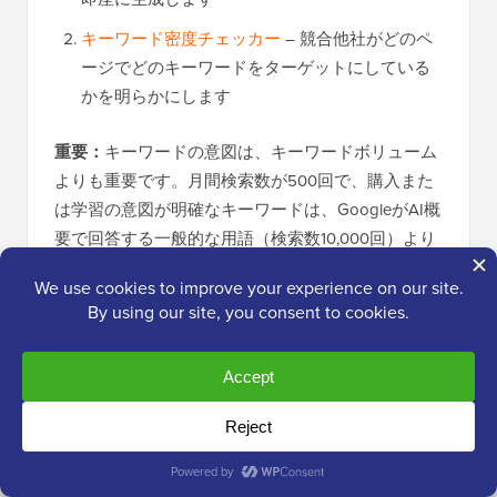
キーワード密度チェッカー
– 競合他社がどのペ
ージでどのキーワードをターゲットにしている
かを明らかにします
重要：
キーワードの意図は、キーワードボリューム
よりも重要です。月間検索数が500回で、購入また
は学習の意図が明確なキーワードは、GoogleがAI概
要で回答する一般的な用語（検索数10,000回）より
も多くの価値を生み出すことがよくあります。検索
者が回答を得るためにウェブサイトを訪問する必要
があるキーワードに焦点を当てましょう。
完全なチュートリアルについては、
WordPressブロ
グのキーワードリサーチ方法
に関するガイドをご覧
ください。
WordPressでカテゴリーとタグを適切に使用