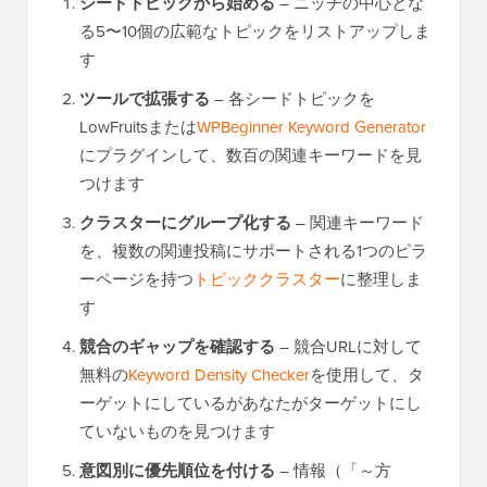
シードトピックから始める
– ニッチの中心とな
る5〜10個の広範なトピックをリストアップしま
す
ツールで拡張する
– 各シードトピックを
LowFruitsまたは
WPBeginner Keyword Generator
にプラグインして、数百の関連キーワードを見
つけます
クラスターにグループ化する
– 関連キーワード
を、複数の関連投稿にサポートされる1つのピラ
ーページを持つ
トピッククラスター
に整理しま
す
競合のギャップを確認する
– 競合URLに対して
無料の
Keyword Density Checker
を使用して、タ
ーゲットにしているがあなたがターゲットにし
ていないものを見つけます
意図別に優先順位を付ける
– 情報（「～方