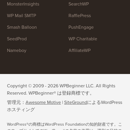
All in One SEO
Easy Digital Downloads
MonsterInsights
SearchWP
WP Mail SMTP
RafflePress
Smash Balloon
PushEngage
SeedProd
WP Charitable
Nameboy
AffiliateWP
Copyright © 2009 - 2026 WPBeginner LLC. All Rights
Reserved. WPBeginner® は登録商標です。
管理元：
Awesome Motive
|
SiteGround
による
WordPress
ホスティング