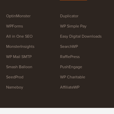
OptinMonster
Duplicator
WPForms
WP Simple Pay
All in One SEO
Easy Digital Downloads
MonsterInsights
SearchWP
WP Mail SMTP
RafflePress
Smash Balloon
PushEngage
SeedProd
WP Charitable
Nameboy
AffiliateWP