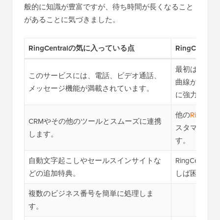
般的に知識が豊富ですが、待ち時間が長くなること
があることに気づきました。
RingCentralの気に入っている点
RingCent
最初は多くの
このサービスには、電話、ビデオ通話、
曲線がありま
メッセージ機能が満載されています。
に強力です。
他の
RingCe
CRMやその他のツールとスムーズに連携
スタマーサポ
します。
す。
自動文字起こしやセールスインサイトな
RingCent
どの追加特典。
しば困難で時
複数のビジネス番号を簡単に処理しま
す。