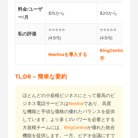
料金/ユーザ
$15から
$20から
ー/月
⭐⭐⭐⭐⭐
⭐⭐⭐⭐⭐
私の評価
(4.9/5)
(4.9/5)
RingCentralを入
Nextivaを導入する
手
TL;DR – 簡単な要約
ほとんどの小規模ビジネスにとって最高のビ
ジネス電話サービスは
Nextiva
であり、高度
な機能と手頃な価格の優れたバランスを提供
しています。より多くのパワーを必要とする
大規模チームには、
RingCentral
が優れた統合
機能を提供します。一方、ビデオ会議にすで