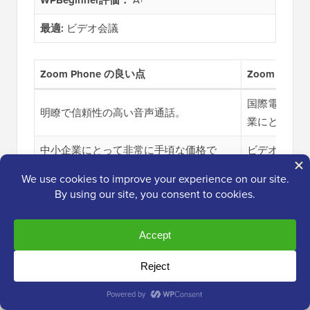
最適:
ビデオ会議
Zoom Phone の良い点
Zoom Ph
国際電話の従
明瞭で信頼性の高い音声通話。
業にとっては
中小企業にとって非常に手頃な価格で
ビデオ会議中
す。
一時的な問題
電話通話からビデオ会議、ミーティング
通話分析機能
まで、すべてをカバーしています。
通話を適切な担当者にルーティングしま
す。
通話インターフェースは、通常のZoomア
プリと同様に、クリーンで非常に初心者