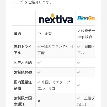
トップ3をご紹介します。
大規模チーム＆
最適
中小企業
amp;統合
無料トライ
✅一部のプランで利用
✅ 14日間トライ
アル
可能
アル
ビデオ会議
✅
✅
無制限SMS
✅
✅
国内通話無
✅ 米国、カナダ、プ
✅
制限
エルトリコ
無制限の国
✅（上位プランの
❌
際通話
場合）