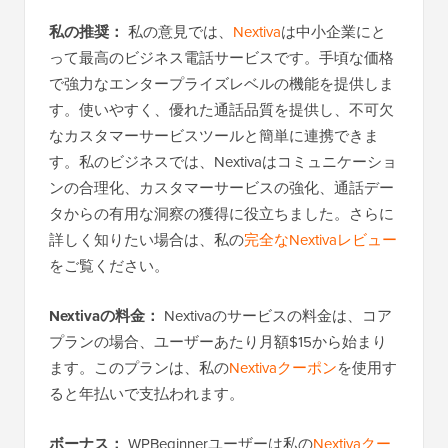
私の推奨：
私の意見では、
Nextiva
は中小企業にと
って最高のビジネス電話サービスです。手頃な価格
で強力なエンタープライズレベルの機能を提供しま
す。使いやすく、優れた通話品質を提供し、不可欠
なカスタマーサービスツールと簡単に連携できま
す。私のビジネスでは、Nextivaはコミュニケーショ
ンの合理化、カスタマーサービスの強化、通話デー
タからの有用な洞察の獲得に役立ちました。さらに
詳しく知りたい場合は、私の
完全なNextivaレビュー
をご覧ください。
Nextivaの料金：
Nextivaのサービスの料金は、コア
プランの場合、ユーザーあたり月額$15から始まり
ます。このプランは、私の
Nextivaクーポン
を使用す
ると年払いで支払われます。
ボーナス：
WPBeginnerユーザーは私の
Nextivaクー