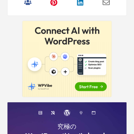
リ
サ
イ
ド
バ
ー
究極の