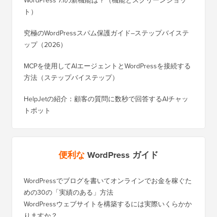
WordPress 7.1の新機能は？（機能とスクリーンショッ
ト）
究極のWordPressスパム保護ガイド–ステップバイステ
ップ（2026）
MCPを使用してAIエージェントとWordPressを接続する
方法（ステップバイステップ）
HelpJetの紹介：顧客の質問に数秒で回答するAIチャッ
トボット
便利な
WordPress ガイド
WordPressでブログを書いてオンラインでお金を稼ぐた
WordP
めの30の「実績のある」方法
行する
WordPressウェブサイトを構築するには実際いくらかか
SEOを