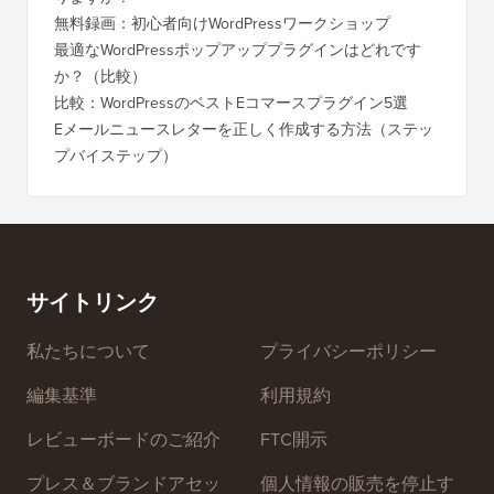
りますか？
く移行
無料録画：初心者向けWordPressワークショップ
Blog
に）
最適なWordPressポップアッププラグインはどれです
か？（比較）
Wixか
バイス
比較：WordPressのベストEコマースプラグイン5選
Squa
Eメールニュースレターを正しく作成する方法（ステッ
プバイステップ）
ダウンタ
ーバー
サイトリンク