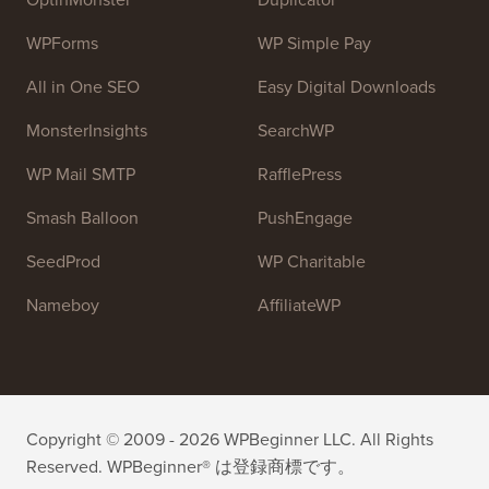
リアルやその他のトレーニングリソースを提供するこ
とです。
チームに参加しませんか：
採用募集中！
OptinMonster
Duplicator
WPForms
WP Simple Pay
All in One SEO
Easy Digital Downloads
MonsterInsights
SearchWP
WP Mail SMTP
RafflePress
Smash Balloon
PushEngage
SeedProd
WP Charitable