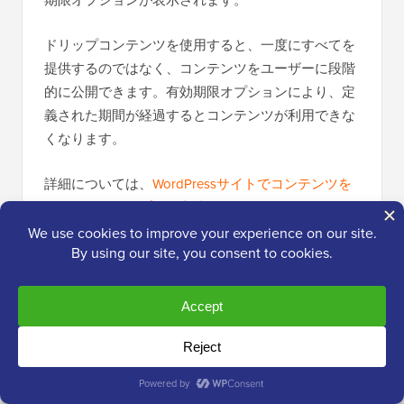
ドリップコンテンツを使用すると、一度にすべてを
提供するのではなく、コンテンツをユーザーに段階
的に公開できます。有効期限オプションにより、定
義された期間が経過するとコンテンツが利用できな
くなります。
詳細については、
WordPressサイトでコンテンツを
自動的にドリップする方法
に関するガイドをご覧く
ださい。
不明な場合は、チェックを外したままにしてくださ
い。
満足したら、「ルールの保存」ボタンをクリックし
てルール設定を保存します。その後、必要に応じて
さらにルールを作成するためにプロセスを繰り返し