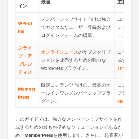
最適
主要機能
イン
メンバーシップサイト向けの強力
ユーザー
WPFor
でカスタムなユーザー登録および
ションサ
ms
ログインフォームの構築。
ー
。
スライ
オンラインコース
のサブスクリプ
コースや
ブ・ア
ションを販売するための強力な
成するた
プレン
WordPressプラグイン。
Thrive 
ティス
限定コンテンツ向けの、最高のオ
コンテン
Member
ールインワンメンバーシッププラ
プティア
Press
グイン。
Member
このガイドでは、強力なメンバーシップサイトを作
成するための最も包括的なソリューションであるた
め、
MemberPress
を使用します。さらに、起業家が