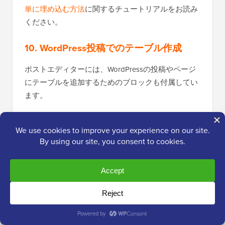
単に埋め込む方法
に関するチュートリアルをお読み
ください。
10. WordPress投稿でのテーブル作成
ポストエディターには、WordPressの投稿やページ
にテーブルを追加するためのブロックも付属してい
ます。
これを行うには、テーブルブロックを追加し、追加
したい列数と行数を選択するだけです。後で必要に
応じて列や行を追加できるので、心配しないでくだ
さい。
秘密の公開😇:
私たちは同じブロックを使用
して、紹介記事のトップ5またはトップ10プ
ラグインテーブルを作成しています。これに