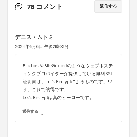
読
76 コメント
返信する
者
と
の
デニス・ムトミ
イ
2024年6月6日 午後2時03分
ン
タ
BluehostやSiteGroundのようなウェブホステ
ラ
ィングプロバイダーが提供している無料SSL
ク
証明書は、Let’s Encryptによるものです。ワ
シ
オ、これで納得です。
Let’s Encryptは真のヒーローです。
ョ
ン
返信する