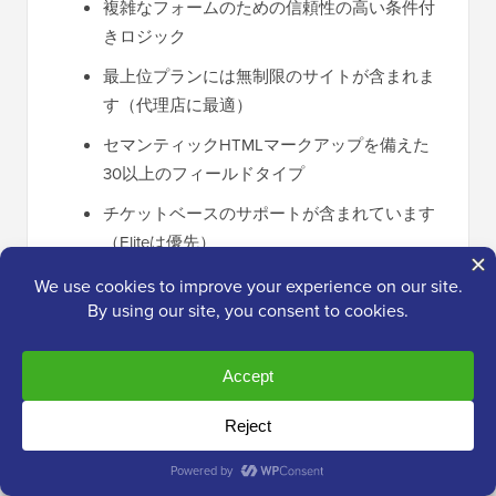
複雑なフォームのための信頼性の高い条件付
きロジック
最上位プランには無制限のサイトが含まれま
す（代理店に最適）
セマンティックHTMLマークアップを備えた
30以上のフィールドタイプ
チケットベースのサポートが含まれています
（Eliteは優先）
50以上のサードパーティ連携
❌ Gravity Forms の欠点
無料版はありません
初心者には学習曲線が急
競合他社よりも事前構築済みテンプレートが