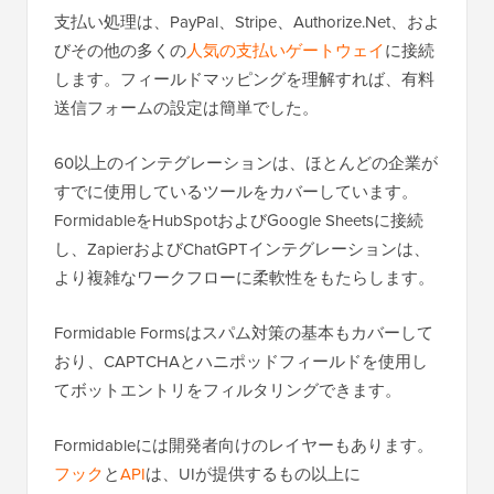
支払い処理は、PayPal、Stripe、Authorize.Net、およ
びその他の多くの
人気の支払いゲートウェイ
に接続
します。フィールドマッピングを理解すれば、有料
送信フォームの設定は簡単でした。
60以上のインテグレーションは、ほとんどの企業が
すでに使用しているツールをカバーしています。
FormidableをHubSpotおよびGoogle Sheetsに接続
し、ZapierおよびChatGPTインテグレーションは、
より複雑なワークフローに柔軟性をもたらします。
Formidable Formsはスパム対策の基本もカバーして
おり、CAPTCHAとハニポッドフィールドを使用し
てボットエントリをフィルタリングできます。
Formidableには開発者向けのレイヤーもあります。
フック
と
API
は、UIが提供するもの以上に