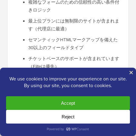
複雑なフォームのための信頼性の高い条件付
きロジック
最上位プランには無制限のサイトが含まれま
す（代理店に最適）
セマンティックHTMLマークアップを備えた
30以上のフィールドタイプ
チケットベースのサポートが含まれています
（Eliteは優先）
50以上のサードパーティ連携
❌ Gravity Forms の欠点
無料版はありません
初心者には学習曲線が急
競合他社よりも事前構築済みテンプレートが