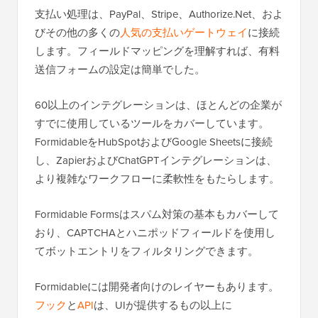
支払い処理は、PayPal、Stripe、Authorize.Net、およ
びその他の多くの
人気の支払いゲートウェイ
に接続
します。フィールドマッピングを理解すれば、有料
送信フォームの設定は簡単でした。
60以上のインテグレーションは、ほとんどの企業が
すでに使用しているツールをカバーしています。
FormidableをHubSpotおよびGoogle Sheetsに接続
し、ZapierおよびChatGPTインテグレーションは、
より複雑なワークフローに柔軟性をもたらします。
Formidable Formsはスパム対策の基本もカバーして
おり、CAPTCHAとハニポッドフィールドを使用し
てボットエントリをフィルタリングできます。
Formidableには開発者向けのレイヤーもあります。
フック
と
API
は、UIが提供するもの以上に