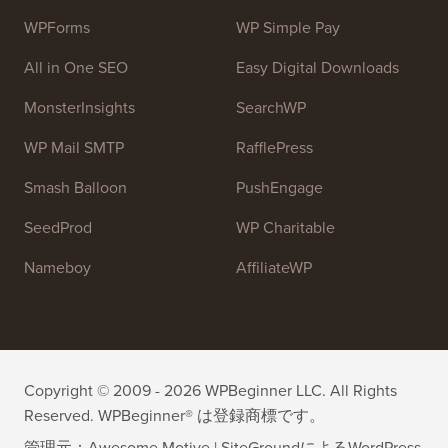
WPForms
WP Simple Pay
All in One SEO
Easy Digital Downloads
MonsterInsights
SearchWP
WP Mail SMTP
RafflePress
Smash Balloon
PushEngage
SeedProd
WP Charitable
Nameboy
AffiliateWP
Copyright © 2009 - 2026 WPBeginner LLC. All Rights
Reserved. WPBeginner® は登録商標です。
管理元：
Awesome Motive
|
SiteGround
による
WordPress