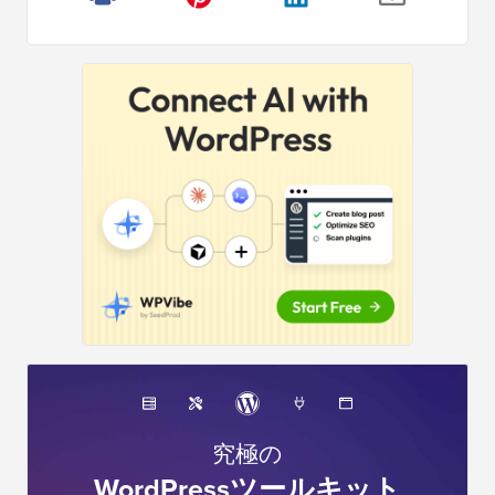
サ
イ
ド
バ
ー
究極の
WordPressツールキット