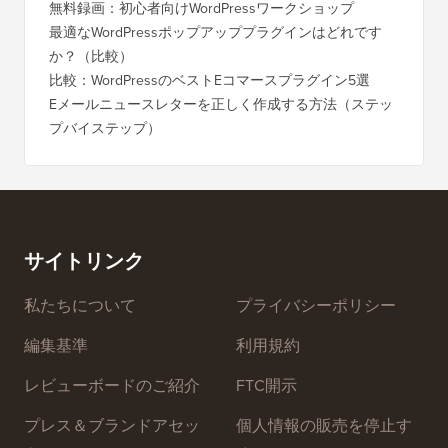
りますか？
く移行
無料録画：初心者向けWordPressワークショップ
Blog
に）
最適なWordPressポップアッププラグインはどれです
か？（比較）
Wixか
バイス
比較：WordPressのベストEコマースプラグイン5選
Squa
Eメールニュースレターを正しく作成する方法（ステッ
プバイステップ）
ダウンタ
ーバー
サイトリンク