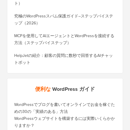
ト）
究極のWordPressスパム保護ガイド–ステップバイステ
ップ（2026）
MCPを使用してAIエージェントとWordPressを接続する
方法（ステップバイステップ）
HelpJetの紹介：顧客の質問に数秒で回答するAIチャッ
トボット
便利な
WordPress ガイド
WordPressでブログを書いてオンラインでお金を稼ぐた
WordP
めの30の「実績のある」方法
行する
WordPressウェブサイトを構築するには実際いくらかか
SEOを