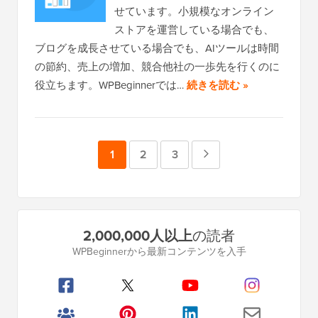
せています。小規模なオンライン
ストアを運営している場合でも、
ブログを成長させている場合でも、AIツールは時間
の節約、売上の増加、競合他社の一歩先を行くのに
役立ちます。WPBeginnerでは…
続きを読む »
ペ
1
ペ
2
ペ
3
次
ー
ー
ー
の
ジ
ジ
ジ
ペ
プ
2,000,000人以上
の読者
ー
ラ
WPBeginnerから最新コンテンツを入手
イ
ジ
マ
リ