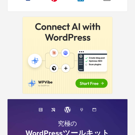
サ
イ
ド
バ
ー
究極の
WordPressツールキット