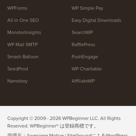
とです。
チームに参加しませんか：
採用募集中！
OptinMonster
Duplicator
WPForms
WP Simple Pay
All in One SEO
Easy Digital Downloads
MonsterInsights
SearchWP
WP Mail SMTP
RafflePress
Smash Balloon
PushEngage
SeedProd
WP Charitable