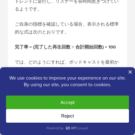
トレンドに逆行し、リスナーを長時間惹きつけてい
るようです。
ご自身の指標を確認している場合、表示される標準
的な式は次のとおりです。
完了率 = (完了した再生回数 ÷ 合計開始回数) × 100
では、どのようにすれば、ポッドキャストを最初か
ら最後まで魅力的に保つことができるのでしょう
か？
お気に入りのポッドキャスターについて考えてみて
ください。なぜ彼らの話を聴き続けるのでしょう
か？それは、彼らが面白いストーリーを語ったり、
ユニークな洞察を共有したり、あなたが会話に参加
しているような気分にさせてくれるからであること
がよくあります。