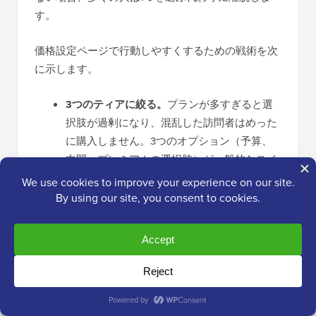
す。
価格設定ページで行動しやすくするための戦術を次
に示します。
3つのティアに絞る。
プランが多すぎると選
択肢が過剰になり、混乱した訪問者はめった
に購入しません。3つのオプション（予算、
中間、プレミアムの選択肢）が一般的なスイ
ートスポットです。
推奨プランを強調する。
「最も人気」ラベル
または対照的な色を1つのティアに追加して、
最初に目に留まるようにします。これによ
り、決定が固定され、最も売りたいプランに
誘導されます。
月額と年額のトグルを提供する。
訪問者が請