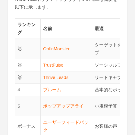
以下に示します。
ランキン
名前
最適
グ
ターゲットを絞っ
🥇
OptinMonster
プ
🥈
TrustPulse
ソーシャルプルー
🥉
Thrive Leads
リードキャプチャ
4
ブルーム
基本的なポップア
5
ポップアップアライ
小規模予算
ユーザーフィードバッ
ボーナス
お客様の声
ク